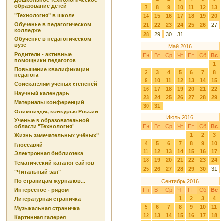
Дошкольное технологическое
образование детей
7
8
9
10
11
12
13
"Технология" в школе
14
15
16
17
18
19
20
Обучение в педагогическом
21
22
23
24
25
26
27
колледже
28
29
30
31
Обучение в педагогическом
вузе
Май 2016
Родители - активные
Пн
Вт
Ср
Чт
Пт
Сб
Вс
помощники педагогов
1
Повышение квалификации
2
3
4
5
6
7
8
педагога
9
10
11
12
13
14
15
Соискателям учёных степеней
16
17
18
19
20
21
22
Научный календарь
23
24
25
26
27
28
29
Материалы конференций
30
31
Олимпиады, конкурсы России
Июль 2016
Ученые в образовательной
области "Технология"
Пн
Вт
Ср
Чт
Пт
Сб
Вс
1
2
3
Жизнь замечательных учёных"
4
5
6
7
8
9
10
Глоссарий
11
12
13
14
15
16
17
Электронная библиотека
18
19
20
21
22
23
24
Тематический каталог сайтов
25
26
27
28
29
30
31
"Читальный зал"
По страницам журналов...
Сентябрь 2016
Интересное - рядом
Пн
Вт
Ср
Чт
Пт
Сб
Вс
1
2
3
4
Литературная страничка
5
6
7
8
9
10
11
Музыкальная страничка
12
13
14
15
16
17
18
Картинная галерея