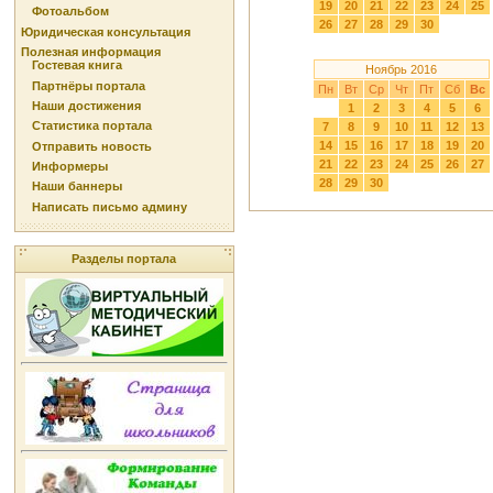
19
20
21
22
23
24
25
Фотоальбом
26
27
28
29
30
Юридическая консультация
Полезная информация
Гостевая книга
Ноябрь 2016
Партнёры портала
Пн
Вт
Ср
Чт
Пт
Сб
Вс
Наши достижения
1
2
3
4
5
6
Статистика портала
7
8
9
10
11
12
13
14
15
16
17
18
19
20
Отправить новость
21
22
23
24
25
26
27
Информеры
28
29
30
Наши баннеры
Написать письмо админу
Разделы портала