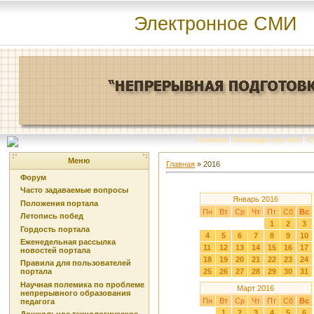
Электронное СМИ
Главная
|
Команда портала
|
О
Меню
Главная
»
2016
Форум
Часто задаваемые вопросы
Январь 2016
Положения портала
Пн
Вт
Ср
Чт
Пт
Сб
Вс
Летопись побед
1
2
3
Гордость портала
4
5
6
7
8
9
10
Еженедельная рассылка
11
12
13
14
15
16
17
новостей портала
18
19
20
21
22
23
24
Правила для пользователей
25
26
27
28
29
30
31
портала
Научная полемика по проблеме
Март 2016
непрерывного образования
Пн
Вт
Ср
Чт
Пт
Сб
Вс
педагога
1
2
3
4
5
6