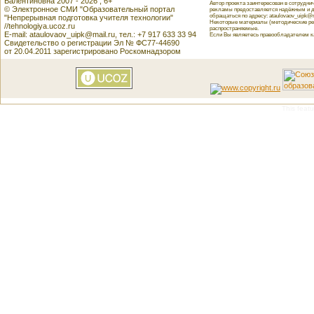
Валентиновна 2007 - 2026 , 6+
Автор проекта заинтересован в сотрудн
© Электронное СМИ "Образовательный портал
рекламы предоставляется надёжным и д
обращаться по адресу: ataulovaov_uipk@m
"Непрерывная подготовка учителя технологии"
Некоторые материалы (методические реко
//tehnologiya.ucoz.ru
распространяемые.
E-mail: ataulovaov_uipk@mail.ru, тел.: +7 917 633 33 94
Если Вы являетесь правообладателем как
Свидетельство о регистрации Эл № ФС77-44690
от 20.04.2011 зарегистрировано Роскомнадзором
This featu