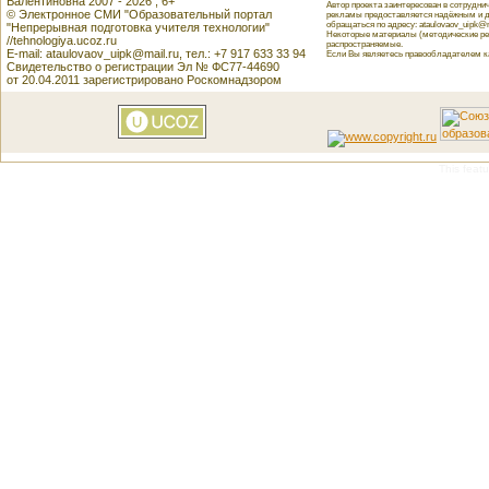
Валентиновна 2007 - 2026 , 6+
Автор проекта заинтересован в сотрудн
© Электронное СМИ "Образовательный портал
рекламы предоставляется надёжным и д
обращаться по адресу: ataulovaov_uipk@m
"Непрерывная подготовка учителя технологии"
Некоторые материалы (методические реко
//tehnologiya.ucoz.ru
распространяемые.
E-mail: ataulovaov_uipk@mail.ru, тел.: +7 917 633 33 94
Если Вы являетесь правообладателем как
Свидетельство о регистрации Эл № ФС77-44690
от 20.04.2011 зарегистрировано Роскомнадзором
This featu