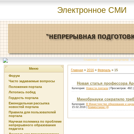
Электронное СМИ
Главная
|
Команда портала
|
О
Меню
Главная
»
2016
»
Февраль
»
15
Форум
Часто задаваемые вопросы
Новая статья профессора Ар
Положения портала
Категория:
Новости портала
| Просмотров: 492 
Летопись побед
Гордость портала
Минобрнауки сократило тре
Еженедельная рассылка
Категория:
В Министерстве образовании и наук
новостей портала
15.02.2016
|
Комментарии (4)
Правила для пользователей
портала
Научная полемика по проблеме
непрерывного образования
педагога