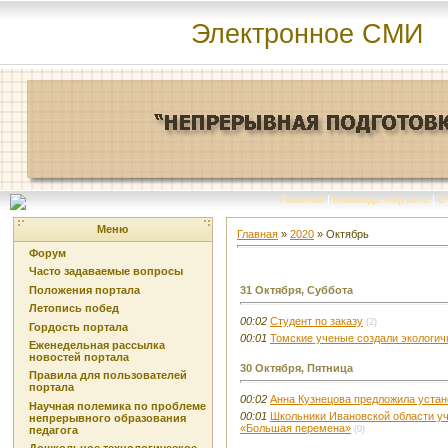
Электронное СМИ
Главная
|
Команда портала
|
О
Меню
Главная
»
2020
»
Октябрь
Форум
Часто задаваемые вопросы
Положения портала
31 Октября, Суббота
Летопись побед
00:02
Студент по заказу
(2)
Гордость портала
00:01
Томские ученые создали экологич
Еженедельная рассылка
новостей портала
30 Октября, Пятница
Правила для пользователей
портала
00:02
Анна Кузнецова предложила устан
Научная полемика по проблеме
00:01
Школьники Ивановской области уч
непрерывного образования
«Большая перемена»
педагога
(0)