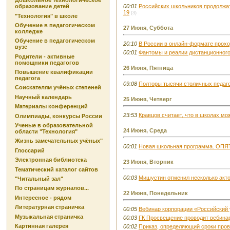
Дошкольное технологическое
образование детей
00:01
Российских школьников продолжат
19
(3)
"Технология" в школе
Обучение в педагогическом
27 Июня, Суббота
колледже
Обучение в педагогическом
20:10
В России в онлайн-формате прох
вузе
00:01
Фантомы и реалии дистанционног
Родители - активные
помощники педагогов
26 Июня, Пятница
Повышение квалификации
педагога
09:08
Полторы тысячи столичных педаго
Соискателям учёных степеней
Научный календарь
25 Июня, Четверг
Материалы конференций
23:53
Кравцов считает, что в школах мо
Олимпиады, конкурсы России
Ученые в образовательной
24 Июня, Среда
области "Технология"
Жизнь замечательных учёных"
00:01
Новая школьная программа. ОПЯТ
Глоссарий
Электронная библиотека
23 Июня, Вторник
Тематический каталог сайтов
00:03
Мишустин отменил несколько акто
"Читальный зал"
По страницам журналов...
22 Июня, Понедельник
Интересное - рядом
Литературная страничка
00:05
Вебинар корпорации «Российский
Музыкальная страничка
00:03
ГК Просвещение проводит вебина
Картинная галерея
00:02
Приказ, определяющий сроки про