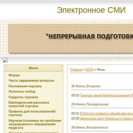
Электронное СМИ
Главная
|
Команда портала
|
О
Меню
Главная
»
2020
»
Июнь
Форум
Часто задаваемые вопросы
Положения портала
30 Июня, Вторник
Летопись побед
00:02
Горячая линия Минпросвещения Ро
Гордость портала
Еженедельная рассылка
29 Июня, Понедельник
новостей портала
Правила для пользователей
00:01
В России появится общий реестр 
портала
00:00
Директора школ Ижевска и Сарато
Научная полемика по проблеме
непрерывного образования
28 Июня, Воскресенье
педагога