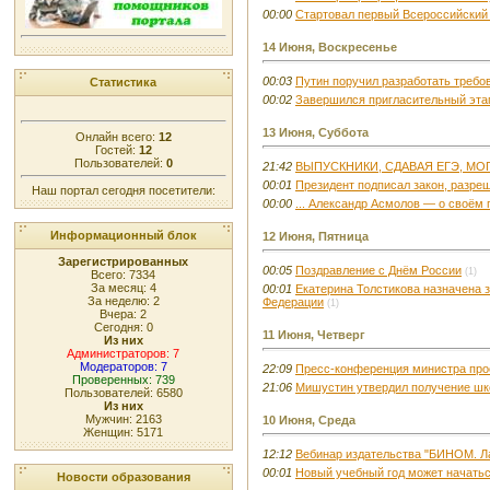
00:00
Стартовал первый Всероссийский 
14 Июня, Воскресенье
00:03
Путин поручил разработать требо
Статистика
00:02
Завершился пригласительный эта
13 Июня, Суббота
Онлайн всего:
12
Гостей:
12
Пользователей:
0
21:42
ВЫПУСКНИКИ, СДАВАЯ ЕГЭ, МО
00:01
Президент подписал закон, разре
Наш портал сегодня посетители:
00:00
... Александр Асмолов — о своём
Информационный блок
12 Июня, Пятница
Зарегистрированных
00:05
Поздравление с Днём России
(1)
Всего: 7334
За месяц: 4
00:01
Екатерина Толстикова назначена
За неделю: 2
Федерации
(1)
Вчера: 2
Сегодня: 0
11 Июня, Четверг
Из них
Администраторов: 7
Модераторов: 7
22:09
Пресс-конференция министра про
Проверенных: 739
21:06
Мишустин утвердил получение шк
Пользователей: 6580
Из них
Мужчин: 2163
10 Июня, Среда
Женщин: 5171
12:12
Вебинар издательства "БИНОМ. Л
00:01
Новый учебный год может начать
Новости образования