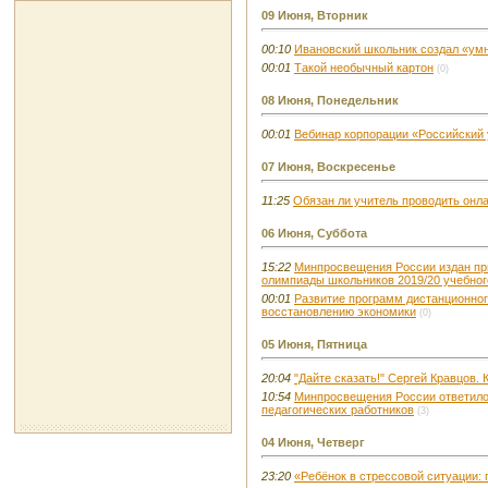
09 Июня, Вторник
00:10
Ивановский школьник создал «умн
00:01
Такой необычный картон
(0)
08 Июня, Понедельник
00:01
Вебинар корпорации «Российский
07 Июня, Воскресенье
11:25
Обязан ли учитель проводить онл
06 Июня, Суббота
15:22
Минпросвещения России издан пр
олимпиады школьников 2019/20 учебног
00:01
Развитие программ дистанционног
восстановлению экономики
(0)
05 Июня, Пятница
20:04
"Дайте сказать!" Сергей Кравцов.
10:54
Минпросвещения России ответило
педагогических работников
(3)
04 Июня, Четверг
23:20
«Ребёнок в стрессовой ситуации: