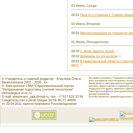
03 Июня, Среда
00:01
Просто о сложном с Софико Шева
02 Июня, Вторник
00:01
Минпросвещения не планирует вв
01 Июня, Понедельник
00:03
С Днём защиты детей!
(1)
00:02
Вебинары по технологии
(6)
00:01
В Нижегородской области стартуе
мест
(0)
Все права защищены. Разрешается репуб
© Учредитель и главный редактор - Атаулова Ольга
иных материалов опубликованных на данн
Валентиновна 2007 - 2026 , 6+
Автор проекта заинтересован в сотрудн
© Электронное СМИ "Образовательный портал
рекламы предоставляется надёжным и д
обращаться по адресу: ataulovaov_uipk@m
"Непрерывная подготовка учителя технологии"
Некоторые материалы (методические реко
//tehnologiya.ucoz.ru
распространяемые.
E-mail: ataulovaov_uipk@mail.ru, тел.: +7 917 633 33 94
Если Вы являетесь правообладателем как
Свидетельство о регистрации Эл № ФС77-44690
от 20.04.2011 зарегистрировано Роскомнадзором
This featu