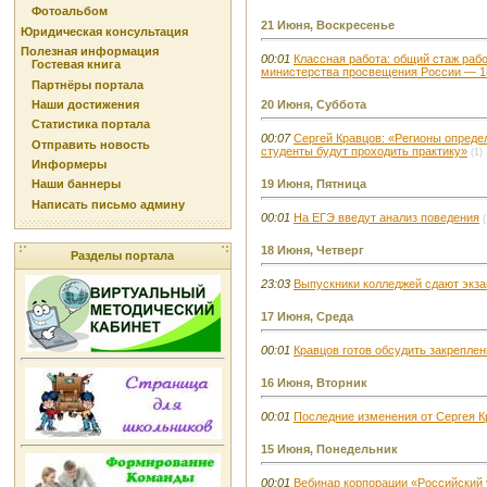
Фотоальбом
21 Июня, Воскресенье
Юридическая консультация
Полезная информация
00:01
Классная работа: общий стаж раб
Гостевая книга
министерства просвещения России — 1
Партнёры портала
Наши достижения
20 Июня, Суббота
Статистика портала
00:07
Сергей Кравцов: «Регионы определ
Отправить новость
студенты будут проходить практику»
(1)
Информеры
19 Июня, Пятница
Наши баннеры
Написать письмо админу
00:01
На ЕГЭ введут анализ поведения
(
18 Июня, Четверг
Разделы портала
23:03
Выпускники колледжей сдают экзам
17 Июня, Среда
00:01
Кравцов готов обсудить закреплен
16 Июня, Вторник
00:01
Последние изменения от Сергея 
15 Июня, Понедельник
00:01
Вебинар корпорации «Российский