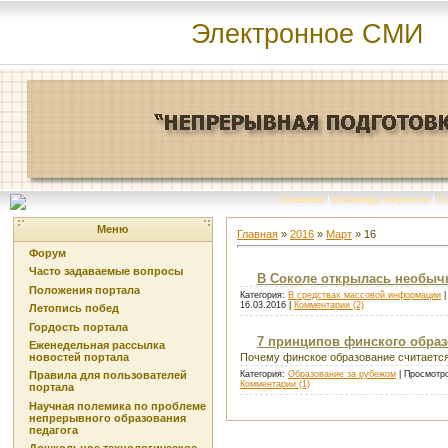
Электронное СМИ
Главная
|
Команда портала
|
О
Меню
Главная
»
2016
»
Март
»
16
Форум
Часто задаваемые вопросы
В Соколе открылась необычн
Положения портала
Категория:
В средствах массовой информации
|
16.03.2016
|
Комментарии (2)
Летопись побед
Гордость портала
7 принципов финского обра
Еженедельная рассылка
новостей портала
Почему финское образование считается
Категория:
Образование за рубежом
| Просмотро
Правила для пользователей
Комментарии (1)
портала
Научная полемика по проблеме
непрерывного образования
педагога