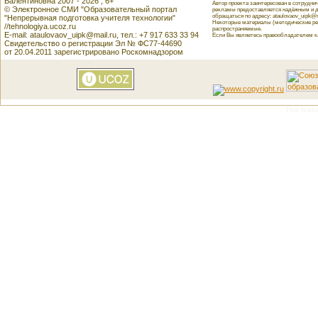
Валентиновна 2007 - 2026 , 6+
Автор проекта заинтересован в сотрудн
© Электронное СМИ "Образовательный портал
рекламы предоставляется надёжным и д
обращаться по адресу: ataulovaov_uipk@m
"Непрерывная подготовка учителя технологии"
Некоторые материалы (методические реко
//tehnologiya.ucoz.ru
распространяемые.
E-mail: ataulovaov_uipk@mail.ru, тел.: +7 917 633 33 94
Если Вы являетесь правообладателем как
Свидетельство о регистрации Эл № ФС77-44690
от 20.04.2011 зарегистрировано Роскомнадзором
This featu