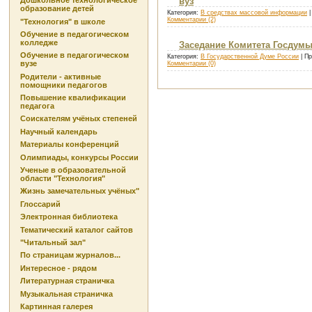
Дошкольное технологическое
вуз
образование детей
Категория:
В средствах массовой информации
|
Комментарии (2)
"Технология" в школе
Обучение в педагогическом
колледже
Заседание Комитета Госдумы
Обучение в педагогическом
Категория:
В Государственной Думе России
| Пр
вузе
Комментарии (0)
Родители - активные
помощники педагогов
Повышение квалификации
педагога
Соискателям учёных степеней
Научный календарь
Материалы конференций
Олимпиады, конкурсы России
Ученые в образовательной
области "Технология"
Жизнь замечательных учёных"
Глоссарий
Электронная библиотека
Тематический каталог сайтов
"Читальный зал"
По страницам журналов...
Интересное - рядом
Литературная страничка
Музыкальная страничка
Картинная галерея