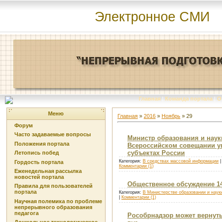
Электронное СМИ
Главная
|
Команда портала
|
О
Меню
Главная
»
2016
»
Ноябрь
»
29
Форум
Часто задаваемые вопросы
Министр образования и наук
Положения портала
Всероссийском совещании у
субъектах России
Летопись побед
Категория:
В средствах массовой информации
|
Гордость портала
Комментарии (1)
Еженедельная рассылка
новостей портала
Общественное обсуждение 14 
Правила для пользователей
портала
Категория:
В Министерстве образовании и наук
|
Комментарии (1)
Научная полемика по проблеме
непрерывного образования
педагога
Рособрнадзор может вернуть