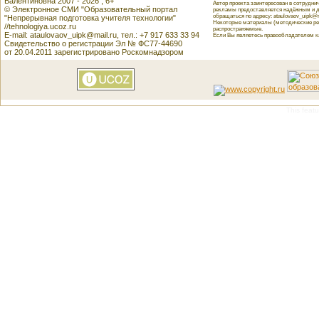
Валентиновна 2007 - 2026 , 6+
Автор проекта заинтересован в сотрудн
© Электронное СМИ "Образовательный портал
рекламы предоставляется надёжным и д
обращаться по адресу: ataulovaov_uipk@m
"Непрерывная подготовка учителя технологии"
Некоторые материалы (методические реко
//tehnologiya.ucoz.ru
распространяемые.
E-mail: ataulovaov_uipk@mail.ru, тел.: +7 917 633 33 94
Если Вы являетесь правообладателем как
Свидетельство о регистрации Эл № ФС77-44690
от 20.04.2011 зарегистрировано Роскомнадзором
This featu