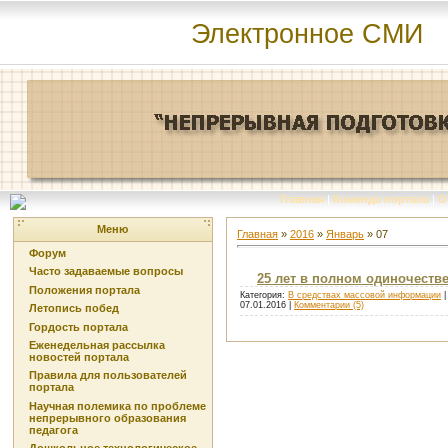
Электронное СМИ
Главная
|
Команда портала
|
О
Меню
Главная
»
2016
»
Январь
»
07
Форум
Часто задаваемые вопросы
25 лет в полном одиночеств
Положения портала
Категория:
В средствах массовой информации
|
07.01.2016
|
Комментарии (5)
Летопись побед
Гордость портала
Еженедельная рассылка
новостей портала
Правила для пользователей
портала
Научная полемика по проблеме
непрерывного образования
педагога