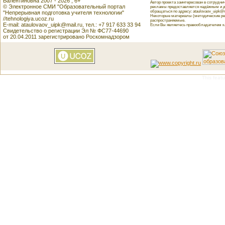
Валентиновна 2007 - 2026 , 6+
Автор проекта заинтересован в сотрудн
© Электронное СМИ "Образовательный портал
рекламы предоставляется надёжным и д
обращаться по адресу: ataulovaov_uipk@m
"Непрерывная подготовка учителя технологии"
Некоторые материалы (методические реко
//tehnologiya.ucoz.ru
распространяемые.
E-mail: ataulovaov_uipk@mail.ru, тел.: +7 917 633 33 94
Если Вы являетесь правообладателем как
Свидетельство о регистрации Эл № ФС77-44690
от 20.04.2011 зарегистрировано Роскомнадзором
This featu