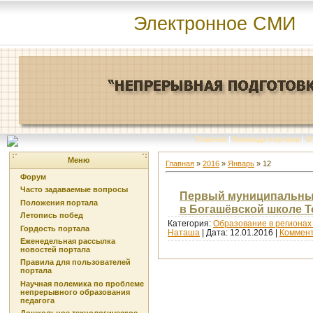
Электронное СМИ
Главная
|
Команда портала
|
О
Меню
Главная
»
2016
»
Январь
»
12
Форум
Часто задаваемые вопросы
Первый муниципальный
Положения портала
в Богашёвской школе Т
Летопись побед
Категория:
Образование в регионах
Гордость портала
Наташа
| Дата:
12.01.2016
|
Коммент
Еженедельная рассылка
новостей портала
Правила для пользователей
портала
Научная полемика по проблеме
непрерывного образования
педагога