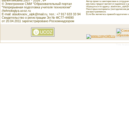
Валентиновна 2007 - 2026 , 6+
Автор проекта заинтересован в сотрудн
© Электронное СМИ "Образовательный портал
рекламы предоставляется надёжным и д
обращаться по адресу: ataulovaov_uipk@m
"Непрерывная подготовка учителя технологии"
Некоторые материалы (методические реко
//tehnologiya.ucoz.ru
распространяемые.
E-mail: ataulovaov_uipk@mail.ru, тел.: +7 917 633 33 94
Если Вы являетесь правообладателем как
Свидетельство о регистрации Эл № ФС77-44690
от 20.04.2011 зарегистрировано Роскомнадзором
This featu