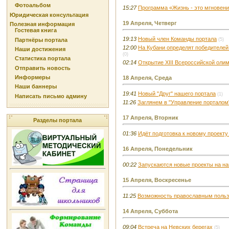
Фотоальбом
15:27
Программа «Жизнь - это мгновен
Юридическая консультация
19 Апреля, Четверг
Полезная информация
Гостевая книга
19:13
Новый член Команды портала
Партнёры портала
(5)
12:00
На Кубани определят победителей
Наши достижения
(0)
Статистика портала
02:14
Открытие XIII Всероссийской олим
Отправить новость
Информеры
18 Апреля, Среда
Наши баннеры
19:41
Новый "Друг" нашего портала
(1)
Написать письмо админу
11:26
Заглянем в "Управление порталом"
17 Апреля, Вторник
Разделы портала
01:36
Идёт подготовка к новому проекту 
16 Апреля, Понедельник
00:22
Запускаются новые проекты на н
15 Апреля, Воскресенье
11:25
Возможность православным пользо
14 Апреля, Суббота
09:04
Встреча на Невских берегах
(5)