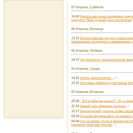
07 Апреля, Суббота
14:42
Начата рассылка наградных докум
конкурса "Мой лучший урок технологии"
06 Апреля, Пятница
13:31
Всероссийская научно-практическ
образование молодежи в современных 
05 Апреля, Четверг
14:37
На технолого-экономическом фак
04 Апреля, Среда
14:41
Опять просмотрели...
(0)
13:31
Итоговые рейтинги участников Ин
03 Апреля, Вторник
20:26
- Я б в рабочие пошел! - Ну и зач
11:24
Новый член Команды портала
(6)
10:17
Белгородский учитель избил школ
09:54
Лучший обучающийся по професс
09:46
Год человека труда в Кировской 
проявили своё мастерство
(0)