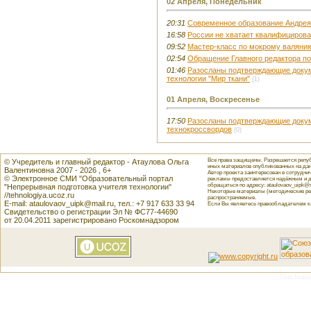
02 Апреля, Понедельник
20:31
Современное образование Андрея
16:58
России не хватает квалифициров
09:52
Мастер-класс по мокрому валяни
02:54
Обращение Главного редактора п
01:46
Разосланы подтверждающие докум
технологии "Мир ткани"
(1)
01 Апреля, Воскресенье
17:50
Разосланы подтверждающие докум
технокроссвордов
(0)
Все права защищены. Разрешается репуб
© Учредитель и главный редактор - Атаулова Ольга
иных материалов опубликованных на данн
Валентиновна 2007 - 2026 , 6+
Автор проекта заинтересован в сотрудн
© Электронное СМИ "Образовательный портал
рекламы предоставляется надёжным и д
обращаться по адресу: ataulovaov_uipk@m
"Непрерывная подготовка учителя технологии"
Некоторые материалы (методические реко
//tehnologiya.ucoz.ru
распространяемые.
E-mail: ataulovaov_uipk@mail.ru, тел.: +7 917 633 33 94
Если Вы являетесь правообладателем как
Свидетельство о регистрации Эл № ФС77-44690
от 20.04.2011 зарегистрировано Роскомнадзором
This featu