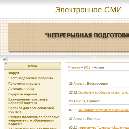
Электронное СМИ
Главная
|
Команда портала
|
О
Меню
Главная
»
2012
»
Апрель
Форум
Часто задаваемые вопросы
Положения портала
29 Апреля, Воскресенье
Летопись побед
23:32
Серьёзные проблемы на портале..
Гордость портала
Еженедельная рассылка
28 Апреля, Суббота
новостей портала
Правила для пользователей
01:21
На портале запускается новый Кон
портала
Научная полемика по проблеме
27 Апреля, Пятница
непрерывного образования
педагога
02:21
Фотоконкурс "Широкая Масленица