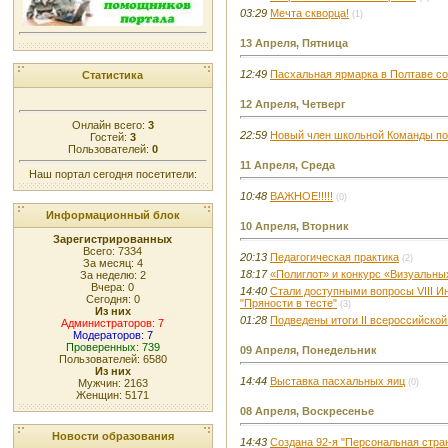
03:29
Мечта скворца!
(1)
13 Апреля, Пятница
12:49
Пасхальная ярмарка в Полтаве с
Статистика
12 Апреля, Четверг
Онлайн всего:
3
22:59
Новый член школьной Команды по
Гостей:
3
Пользователей:
0
11 Апреля, Среда
Наш портал сегодня посетители:
10:48
ВАЖНОЕ!!!!!
(0)
Информационный блок
10 Апреля, Вторник
Зарегистрированных
Всего: 7334
20:13
Педагогическая практика
(2)
За месяц: 4
18:17
«Полиглот» и конкурс «Визуальны
За неделю: 2
Вчера: 0
14:40
Стали доступными вопросы VIII И
Сегодня: 0
"Пряности в тесте"
(3)
Из них
01:28
Подведены итоги II всероссийской
Администраторов: 7
Модераторов: 7
Проверенных: 739
09 Апреля, Понедельник
Пользователей: 6580
Из них
14:44
Выставка пасхальных яиц
Мужчин: 2163
(0)
Женщин: 5171
08 Апреля, Воскресенье
Новости образования
14:43
Создана 92-я "Персональная стран