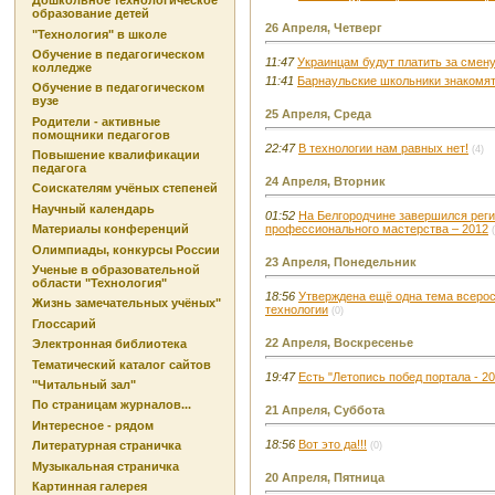
Дошкольное технологическое
образование детей
26 Апреля, Четверг
"Технология" в школе
Обучение в педагогическом
11:47
Украинцам будут платить за смен
колледже
11:41
Барнаульские школьники знакомя
Обучение в педагогическом
вузе
25 Апреля, Среда
Родители - активные
помощники педагогов
22:47
В технологии нам равных нет!
(4)
Повышение квалификации
педагога
24 Апреля, Вторник
Соискателям учёных степеней
Научный календарь
01:52
На Белгородчине завершился рег
Материалы конференций
профессионального мастерства – 2012
Олимпиады, конкурсы России
23 Апреля, Понедельник
Ученые в образовательной
области "Технология"
18:56
Утверждена ещё одна тема всерос
Жизнь замечательных учёных"
технологии
(0)
Глоссарий
22 Апреля, Воскресенье
Электронная библиотека
Тематический каталог сайтов
19:47
Есть "Летопись побед портала - 20
"Читальный зал"
По страницам журналов...
21 Апреля, Суббота
Интересное - рядом
18:56
Вот это да!!!
Литературная страничка
(0)
Музыкальная страничка
20 Апреля, Пятница
Картинная галерея