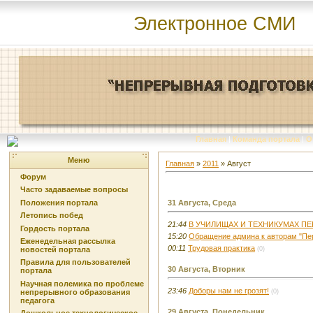
Электронное СМИ
Главная
|
Команда портала
|
О
Меню
Главная
»
2011
»
Август
Форум
Часто задаваемые вопросы
Положения портала
31 Августа, Среда
Летопись побед
21:44
В УЧИЛИЩАХ И ТЕХНИКУМАХ П
Гордость портала
15:20
Обращение админа к авторам "Пе
Еженедельная рассылка
00:11
Трудовая практика
новостей портала
(0)
Правила для пользователей
30 Августа, Вторник
портала
Научная полемика по проблеме
23:46
Доборы нам не грозят!
непрерывного образования
(0)
педагога
29 Августа, Понедельник