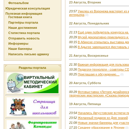
23 Августа, Вторник
Фотоальбом
Юридическая консультация
23:57
Умелец из Воронежа мастерит из 
Полезная информация
интерьера
(0)
Гостевая книга
Партнёры портала
22 Августа, Понедельник
Наши достижения
21:13
Ещё один победитель конкурса на 
Статистика портала
20:29
Музей декоративно-прикладного и
Отправить новость
00:15
В Абинске открылась выставка де
Информеры
00:05
В Адыгее завершился фестиваль
Наши баннеры
Написать письмо админу
21 Августа, Воскресенье
21:30
Важная информация для пользова
Разделы портала
10:26
Педагоги-технологи - соавторы C
00:25
Приглашаю к обсуждению....
(0)
20 Августа, Суббота
00:29
Фотовыставка «Летнее дизайнерск
творческих мастерских «Сказка природ
19 Августа, Пятница
23:54
Начались Августовские встречи п
23:52
Желанный подарок ко Дню знаний
21:09
Новые значки-баннеры для участн
17:15
Среднее образование в Японии
(0)