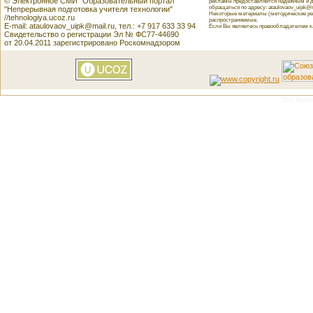
© Электронное СМИ "Образовательный портал
рекламы предоставляется надёжным и д
обращаться по адресу: ataulovaov_uipk@m
"Непрерывная подготовка учителя технологии"
Некоторые материалы (методические реко
//tehnologiya.ucoz.ru
распространяемые.
E-mail: ataulovaov_uipk@mail.ru, тел.: +7 917 633 33 94
Если Вы являетесь правообладателем как
Свидетельство о регистрации Эл № ФС77-44690
от 20.04.2011 зарегистрировано Роскомнадзором
This featu