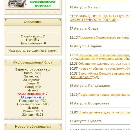
18 Августа, Четверг
01:12
ОБРАЩЕНИЕ ПЕДАГОГОВ ДОПОЛ
ОБЩЕСТВЕННОСТИ РОССИИ
(0)
Статистика
17 Августа, Среда
Онлайн всего:
7
18:10
Программа Ульяновского регионал
Гостей:
7
Пользователей:
0
16 Августа, Вторник
Наш портал сегодня посетители:
19:19
Разъяснения по применению поряд
государственных и муниципальных обр
Информационный блок
12:26
Обращение администратора порт
10:57
Новые учебники по трудовому обу
Зарегистрированных
Всего: 7334
10:51
В республике Беларусь вышла но
За месяц: 4
(технический труд)"
(3)
За неделю: 2
Вчера: 0
15 Августа, Понедельник
Сегодня: 0
Из них
Администраторов: 7
01:19
Подготовлена первая серия значк
Модераторов: 7
Проверенных: 739
14 Августа, Воскресенье
Пользователей: 6580
Из них
Мужчин: 2163
01:06
Новые дачные шедевры на фотовыс
Женщин: 5171
13 Августа, Суббота
Новости образования