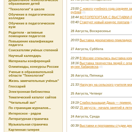
Дошкольное технологическое
образование детей
23:00
С нового учебного года средняя з
"Технология" в школе
рублей
(0)
Обучение в педагогическом
18:44
ФОТОРЕПОРТАЖ С ВЫСТАВКИ-
колледже
03:40
Стартует новый конкурс портала
(
Обучение в педагогическом
вузе
28 Августа, Воскресенье
Родители - активные
помощники педагогов
20:03
Выставка декоративно-прикладног
Повышение квалификации
педагога
27 Августа, Суббота
Соискателям учёных степеней
Научный календарь
22:28
В Москве открылась выставка кор
Материалы конференций
18:16
Выставка творчества людей с ог
Олимпиады, конкурсы России
музее Хабаровска
(0)
Ученые в образовательной
области "Технология"
26 Августа, Пятница
Жизнь замечательных учёных"
21:33
Нагрузку на сельского учителя мог
Глоссарий
Электронная библиотека
25 Августа, Четверг
Тематический каталог сайтов
"Читальный зал"
19:19
Слабослышащая Даша — пример 
00:02
25 августа - начало занятий в лет
По страницам журналов...
Интересное - рядом
24 Августа, Среда
Литературная страничка
Музыкальная страничка
00:39
Выставки и программы студии дек
Картинная галерея