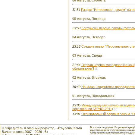
06 Августа, Суббота
11:54
Раздел "Интересное - рядом" на 
05 Августа, Пятница
23:59
Загружены первые работы фотовы
04 Августа, Четверг
23:12
Создана новая "Персональная стр
03 Августа, Среда
21:44
Первая научно-методическая кон
образовании"!
(1)
02 Августа, Вторник
16:49
Началась подготовка преподавате
01 Августа, Понедельник
13:05
Международный научно-методиче
образовании (ЭРНО-2011)
(0)
13:01
Окончательный вариант закона "Об
Все права защищены. Разрешается репуб
© Учредитель и главный редактор - Атаулова Ольга
иных материалов опубликованных на данн
Валентиновна 2007 - 2026 , 6+
Автор проекта заинтересован в сотрудн