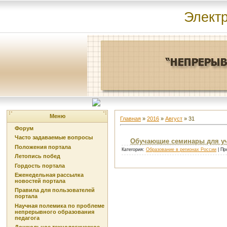
Элект
Меню
Главная
»
2016
»
Август
»
31
Форум
Часто задаваемые вопросы
Обучающие семинары для учи
Положения портала
Категория:
Образование в регионах России
| Пр
Летопись побед
Гордость портала
Еженедельная рассылка
новостей портала
Правила для пользователей
портала
Научная полемика по проблеме
непрерывного образования
педагога