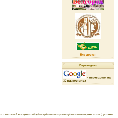
Все друзья
Переводчик
-
переводчик на
30 языков мира
ла и со ссылкой на авторов статей, публикаций и иных материалов опубликованных на данном портале (с указанием