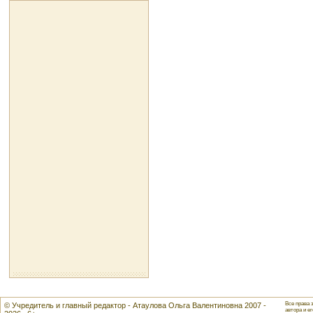
Все права 
© Учредитель и главный редактор - Атаулова Ольга Валентиновна 2007 -
автора и ег