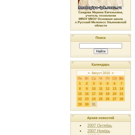
Саидова Марина Евгеньевна,
учитель технологии
МRОУ МКОУ Основная школа
с.Русский Мелекесс Ульяновской
области
Поиск
Календарь
«
Август 2016
»
Пн
Вт
Ср
Чт
Пт
Сб
Вс
1
2
3
4
5
6
7
8
9
10
11
12
13
14
15
16
17
18
19
20
21
22
23
24
25
26
27
28
29
30
31
Архив новостей
2007 Октябрь
2007 Ноябрь