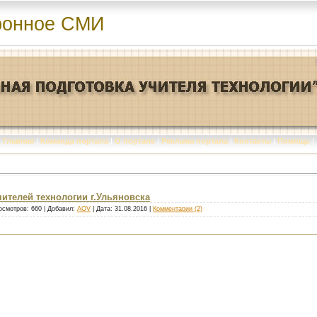
ронное СМИ
Главная
|
Команда портала
|
О портале
|
Реклама портала
|
Контакты
|
Помощь
|
телей технологии г.Ульяновска
осмотров: 660 | Добавил:
AOV
| Дата:
31.08.2016
|
Комментарии (2)