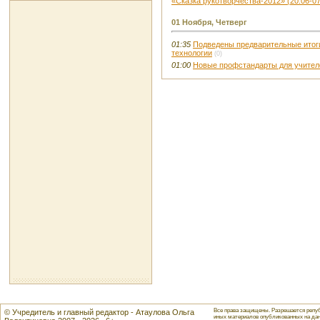
«Сказка рукотворчества-2012» (20.06-07
01 Ноября, Четверг
01:35
Подведены предварительные итоги
технологии
(0)
01:00
Новые профстандарты для учителе
Все права защищены. Разрешается репуб
© Учредитель и главный редактор - Атаулова Ольга
иных материалов опубликованных на данн