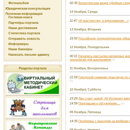
Фотоальбом
02:35
Волонтерская акция «Добрые сер
Юридическая консультация
14 Ноября, Среда
Полезная информация
Гостевая книга
11:47
«И мастерство, и вдохновение…»
Партнёры портала
Наши достижения
13 Ноября, Вторник
Статистика портала
16:50
Российское технологическое образ
Отправить новость
Информеры
12 Ноября, Понедельник
Наши баннеры
Написать письмо админу
00:11
Началась рассылка наградных мат
технологии для школьников
(8)
Разделы портала
11 Ноября, Воскресенье
21:59
Городской семинар-практикум по 
(5)
10 Ноября, Суббота
23:29
Дан старт новой, XII Интернет-вик
14:59
Приглашаю к обсуждению....
(0)
09 Ноября, Пятница
14:35
Проблемы с выходом на вебинар 
08 Ноября, Четверг