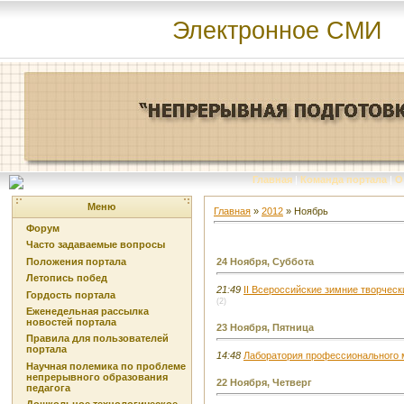
Электронное СМИ
Главная
|
Команда портала
|
О
Меню
Главная
»
2012
»
Ноябрь
Форум
Часто задаваемые вопросы
Положения портала
24 Ноября, Суббота
Летопись побед
21:49
II Всероссийские зимние творческ
Гордость портала
(2)
Еженедельная рассылка
новостей портала
23 Ноября, Пятница
Правила для пользователей
портала
14:48
Лаборатория профессионального 
Научная полемика по проблеме
непрерывного образования
22 Ноября, Четверг
педагога