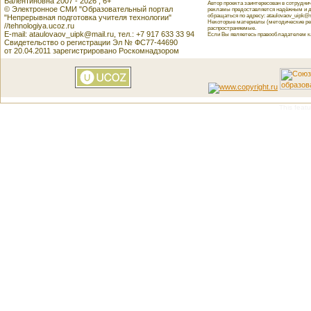
Валентиновна 2007 - 2026 , 6+
Автор проекта заинтересован в сотрудн
© Электронное СМИ "Образовательный портал
рекламы предоставляется надёжным и д
обращаться по адресу: ataulovaov_uipk@m
"Непрерывная подготовка учителя технологии"
Некоторые материалы (методические реко
//tehnologiya.ucoz.ru
распространяемые.
E-mail: ataulovaov_uipk@mail.ru, тел.: +7 917 633 33 94
Если Вы являетесь правообладателем как
Свидетельство о регистрации Эл № ФС77-44690
от 20.04.2011 зарегистрировано Роскомнадзором
This featu