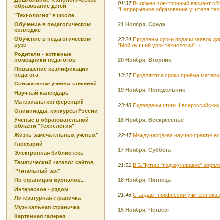
Дошкольное технологическое
01:37
Выложен электронный вариант сбо
образование детей
"Непрерывное образование учителя техн
"Технология" в школе
Обучение в педагогическом
21 Ноября, Среда
колледже
Обучение в педагогическом
23:24
Продлены сроки подачи заявок для
вузе
"Мой лучший урок технологии"
(3)
Родители - активные
помощники педагогов
20 Ноября, Вторник
Повышение квалификации
педагога
13:27
Продляются сроки приёма материал
Соискателям учёных степеней
19 Ноября, Понедельник
Научный календарь
Материалы конференций
23:48
Подведены итоги II всероссийски
Олимпиады, конкурсы России
Ученые в образовательной
18 Ноября, Воскресенье
области "Технология"
Жизнь замечательных учёных"
22:47
Международная научно-практичес
Глоссарий
17 Ноября, Суббота
Электронная библиотека
Тематический каталог сайтов
21:51
В.В.Путин: "подкручивание" зарпл
"Читальный зал"
16 Ноября, Пятница
По страницам журналов...
Интересное - рядом
21:48
Стандарт профессии учителя оказ
Литературная страничка
Музыкальная страничка
15 Ноября, Четверг
Картинная галерея