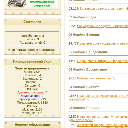
08:11
В Белгороде реализуется проект 
07 Ноября, Среда
Статистика
21:28
Расходование средств Виртуальн
06 Ноября, Вторник
Онлайн всего:
3
Гостей:
3
Пользователей:
0
14:40
Продлены сроки подведения итого
Наш портал сегодня посетители:
05 Ноября, Понедельник
14:39
Обращение к авторам "Персональн
Информационный блок
Зарегистрированных
04 Ноября, Воскресенье
Всего: 7334
За месяц: 4
20:15
Вебинар по технологии
За неделю: 2
(0)
Вчера: 0
Сегодня: 0
03 Ноября, Суббота
Из них
Администраторов: 7
Модераторов: 7
23:58
Подведены окончательные итоги X
Проверенных: 739
технологии
(0)
Пользователей: 6580
Из них
02 Ноября, Пятница
Мужчин: 2163
Женщин: 5171
02:52
Началась регистрация участников
урок технологии"
(4)
Новости образования
01:50
30 октября завершилась регистрац