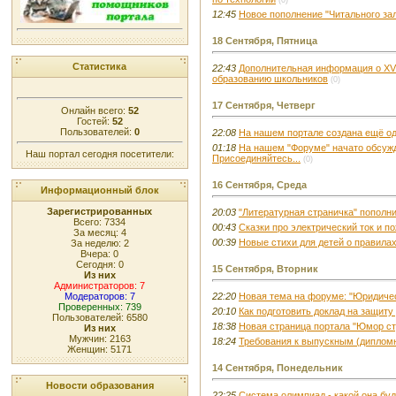
(0)
12:45
Новое пополнение "Читального зал
18 Сентября, Пятница
Статистика
22:43
Дополнительная информация о XV
образованию школьников
(0)
17 Сентября, Четверг
Онлайн всего:
52
Гостей:
52
Пользователей:
0
22:08
На нашем портале создана ещё од
01:18
На нашем "Форуме" начато обсужд
Наш портал сегодня посетители:
Присоединяйтесь...
(0)
16 Сентября, Среда
Информационный блок
Зарегистрированных
20:03
"Литературная страничка" пополни
Всего: 7334
00:43
Сказки про электрический ток и пож
За месяц: 4
00:39
Новые стихи для детей о правила
За неделю: 2
Вчера: 0
Сегодня: 0
15 Сентября, Вторник
Из них
Администраторов: 7
Модераторов: 7
22:20
Новая тема на форуме: "Юридиче
Проверенных: 739
20:10
Как подготовить доклад на защит
Пользователей: 6580
18:38
Новая страница портала "Юмор с
Из них
Мужчин: 2163
18:24
Требования к выпускным (диплом
Женщин: 5171
14 Сентября, Понедельник
Новости образования
22:25
Система олимпиад - какой она бу