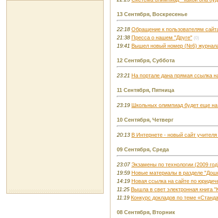
13 Сентября, Воскресенье
22:18
Обращение к пользователям сайт
21:38
Пресса о нашем "Друге"
(0)
19:41
Вышел новый номер (№6) журнала 
12 Сентября, Суббота
23:21
На портале дана прямая ссылка на
11 Сентября, Пятница
23:19
Школьных олимпиад будет еще на
10 Сентября, Четверг
20:13
В Интернете - новый сайт учителя
09 Сентября, Среда
23:07
Экзамены по технологии (2009 год
19:59
Новые материалы в разделе "Дошк
14:19
Новая ссылка на сайте по юриди
11:25
Вышла в свет электронная книга "
11:19
Конкурс докладов по теме «Станд
08 Сентября, Вторник