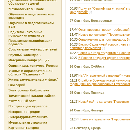
Дошкольное технологическое
образование детей
00:08
Получен "Сертификат участия" в 
"Технология" в школе
круг друзей"
(2)
Обучение в педагогическом
колледже
27 Сентября, Воскресенье
Обучение в педагогическом
вузе
17:44
Опыт введения новых требований 
Родители - активные
13:47
Новые пополнения "Персональных
помощники педагогов
10:30
Ограничения для поступающих: 5 
Повышение квалификации
педагога
10:26
Виктор Садовничий говорит, что в
олимпиад повысится
(0)
Соискателям учёных степеней
10:22
Через 3-4 года студентов в Росси
Научный календарь
10:21
В России создадут единую электр
Материалы конференций
Олимпиады, конкурсы России
26 Сентября, Суббота
Ученые в образовательной
области "Технология"
19:07
На "Литературной странице" - нов
Жизнь замечательных учёных"
01:11
О работе Всеукраинской научно-п
годовщины со дня основания Глуховског
Глоссарий
Электронная библиотека
25 Сентября, Пятница
Тематический каталог сайтов
"Читальный зал"
01:13
Новый сайт в каталоге "Полезные
По страницам журналов...
24 Сентября, Четверг
Интересное - рядом
Литературная страничка
01:14
Новые материалы на "Персонально
Музыкальная страничка
Картинная галерея
23 Сентября, Среда