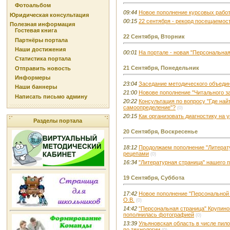
Фотоальбом
09:44
Новое пополнение курсовых работ
Юридическая консультация
00:15
22 сентября - рекорд посещаемос
Полезная информация
Гостевая книга
22 Сентября, Вторник
Партнёры портала
Наши достижения
00:01
На портале - новая "Персональная 
Статистика портала
21 Сентября, Понедельник
Отправить новость
Информеры
23:04
Заседание методического объедин
Наши баннеры
21:00
Новове пополнение "Читального з
Написать письмо админу
20:22
Консультация по вопросу "Где на
самоопределение"?
(0)
20:15
Как организовать диагностику на 
Разделы портала
20 Сентября, Воскресенье
18:12
Продолжаем пополнение "Литерат
рецепами
(0)
16:34
"Литературная страница" нашего 
19 Сентября, Суббота
17:42
Новое пополнение "Персональной
О.В.
(0)
14:42
"Персональная страница" Крупиной
пополнилась фотографией
(0)
13:39
Ульяновская область в числе пил
по технологии