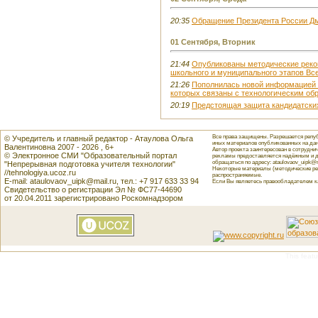
20:35
Обращение Президента России Дм
01 Сентября, Вторник
21:44
Опубликованы методические реко
школьного и муниципального этапов В
21:26
Пополнилась новой информацией 
которых связаны с технологическим об
20:19
Предстоящая защита кандидатски
Все права защищены. Разрешается репуб
© Учредитель и главный редактор - Атаулова Ольга
иных материалов опубликованных на данн
Валентиновна 2007 - 2026 , 6+
Автор проекта заинтересован в сотрудн
© Электронное СМИ "Образовательный портал
рекламы предоставляется надёжным и д
обращаться по адресу: ataulovaov_uipk@m
"Непрерывная подготовка учителя технологии"
Некоторые материалы (методические реко
//tehnologiya.ucoz.ru
распространяемые.
E-mail: ataulovaov_uipk@mail.ru, тел.: +7 917 633 33 94
Если Вы являетесь правообладателем как
Свидетельство о регистрации Эл № ФС77-44690
от 20.04.2011 зарегистрировано Роскомнадзором
This featu