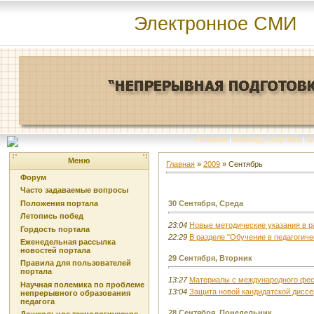
Электронное СМИ
Главная
|
Команда портала
|
О
Меню
Главная
»
2009
»
Сентябрь
Форум
Часто задаваемые вопросы
Положения портала
30 Сентября, Среда
Летопись побед
23:04
Новые методические указания в р
Гордость портала
22:29
В разделе "Обучение в педагогич
Еженедельная рассылка
новостей портала
29 Сентября, Вторник
Правила для пользователей
портала
13:27
Материалы с международного фест
Научная полемика по проблеме
13:04
Защита новой кандидатской диссе
непрерывного образования
педагога
28 Сентября, Понедельник