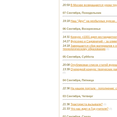
20:59
В Москве возвращаются уроки труда.
07 Сентября, Понедельник
19:18
Наш "Друг" на необычных курсах..
06 Сентября, Воскресенье
14:31
Конкурс «1001 идея нестандартног
14:27
Фурсенко и Садовничий – за оли
14:18
Завершается сбор материалов к 
технологическому образованию
(0)
05 Сентября, Суббота
20:08
Опубликован список статей журнал
13:39
Очередной конкурс творческих ра
(0)
04 Сентября, Пятница
22:36
На нашем портале - пополнение: 
03 Сентября, Четверг
21:36
Тракториста вызывали?
(0)
21:33
Что нас ждет в Год учителя?
(0)
02 Сентября, Среда