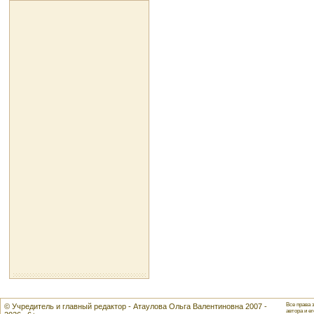
Все права 
© Учредитель и главный редактор - Атаулова Ольга Валентиновна 2007 -
автора и ег