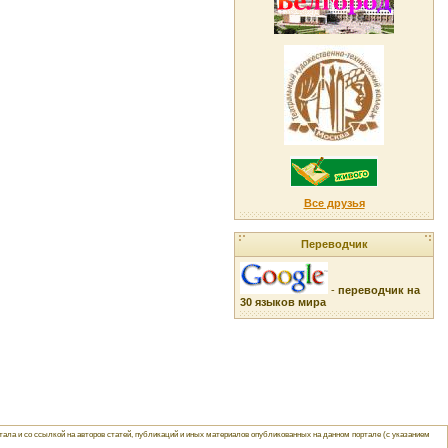
Все друзья
Переводчик
-
переводчик на
30 языков мира
ла и со ссылкой на авторов статей, публикаций и иных материалов опубликованных на данном портале (с указанием