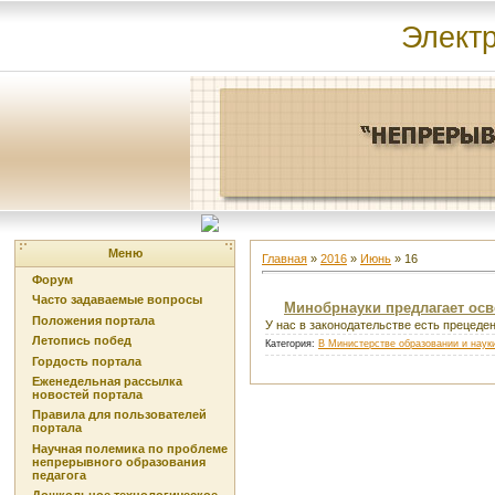
Элект
Меню
Главная
»
2016
»
Июнь
»
16
Форум
Часто задаваемые вопросы
Минобрнауки предлагает осв
Положения портала
У нас в законодательстве есть прецеде
Летопись побед
Категория:
В Министерстве образовании и наук
Гордость портала
Еженедельная рассылка
новостей портала
Правила для пользователей
портала
Научная полемика по проблеме
непрерывного образования
педагога