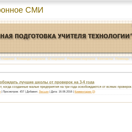
ронное СМИ
Главная
|
Команда портала
|
О портале
|
Реклама портала
|
Контакты
|
Помощь
|
обождать лучшие школы от проверок на 3-4 года
нт, когда созданные малые предприятия на три года освобождаются от всяких проверок
и
| Просмотров: 457 | Добавил:
Люсьен
| Дата:
16.06.2016
|
Комментарии (3)