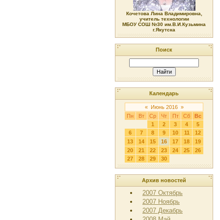
Кочетова Лина Владимировна,
учитель технологии
МБОУ СОШ №30 им.В.И.Кузьмина
г.Якутска
Поиск
Календарь
«
Июнь 2016
»
Пн
Вт
Ср
Чт
Пт
Сб
Вс
1
2
3
4
5
6
7
8
9
10
11
12
13
14
15
16
17
18
19
20
21
22
23
24
25
26
27
28
29
30
Архив новостей
2007 Октябрь
2007 Ноябрь
2007 Декабрь
2008 Май