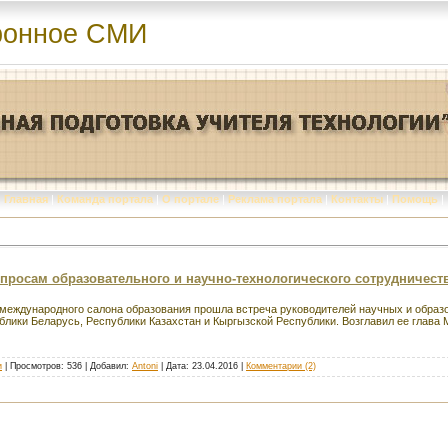
ронное СМИ
Главная
|
Команда портала
|
О портале
|
Реклама портала
|
Контакты
|
Помощь
|
росам образовательного и научно-технологического сотрудничест
го международного салона образования прошла встреча руководителей научных и обра
блики Беларусь, Республики Казахстан и Кыргызской Республики. Возглавил ее глава
и
| Просмотров: 536 | Добавил:
Antoni
| Дата:
23.04.2016
|
Комментарии (2)