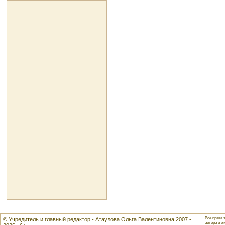
Все права 
© Учредитель и главный редактор - Атаулова Ольга Валентиновна 2007 -
автора и ег