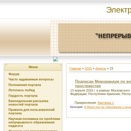
Элект
Меню
Главная
»
2016
»
Апрель
»
23
Форум
Часто задаваемые вопросы
Подписан Меморандум по воп
Положения портала
пространстве
Летопись побед
13 апреля 2016 г. в рамках Московско
Федерации, Республики Армения, Респу
Гордость портала
Еженедельная рассылка
Прикрепления:
Картинка 1
новостей портала
Категория:
В Министерстве образовании и наук
Правила для пользователей
портала
Научная полемика по проблеме
непрерывного образования
педагога