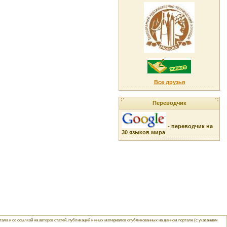
Все друзья
Переводчик
-
переводчик на
30 языков мира
ла и со ссылкой на авторов статей, публикаций и иных материалов опубликованных на данном портале (с указанием