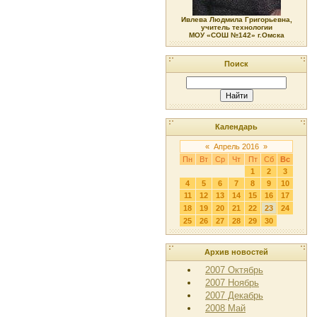
Ивлева Людмила Григорьевна,
учитель технологии
МОУ «СОШ №142» г.Омска
Поиск
Календарь
«
Апрель 2016
»
Пн
Вт
Ср
Чт
Пт
Сб
Вс
1
2
3
4
5
6
7
8
9
10
11
12
13
14
15
16
17
18
19
20
21
22
23
24
25
26
27
28
29
30
Архив новостей
2007 Октябрь
2007 Ноябрь
2007 Декабрь
2008 Май