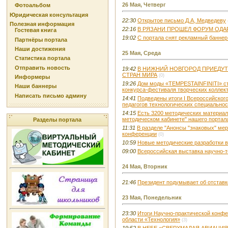
26 Мая, Четверг
Фотоальбом
Юридическая консультация
22:30
Открытое письмо Д.А, Медведеву
Полезная информация
22:16
В РЯЗАНИ ПРОШЕЛ ФОРУМ ОД
Гостевая книга
19:02
С портала снят рекламный баннер
Партнёры портала
Наши достижения
25 Мая, Среда
Статистика портала
Отправить новость
19:42
В НИЖНИЙ НОВГОРОД ПРИЕДУТ
СТРАН МИРА
(0)
Информеры
19:26
Дом моды «TEMPESTAINFINITI» с
Наши баннеры
конкурса-фестиваля творческих коллек
Написать письмо админу
14:41
Подведены итоги I Всероссийског
педагогов технологических специально
14:15
Есть 3200 методических материал
методическом кабинете" нашего портала
Разделы портала
11:31
В разделе "Анонсы "знаковых" ме
конференции
(0)
10:59
Новые методические разработки в
09:00
Всероссийская выставка научно-т
24 Мая, Вторник
21:46
Президент подумывает об отставк
23 Мая, Понедельник
23:30
Итоги Научно-практической конф
области «Технология»
(3)