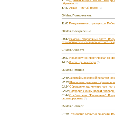
17:59
В рамках Всероссийского конкурс
обучение.
(0)
17:57
Акция - Чистый город!
(1)
09 Мая, Понедельник
11:00
Поздравления с праздником Побе
08 Мая, Воскресенье
00:47
Выложен "Оценочный лист" I Всер
технологических специальностей "Прек
07 Мая, Суббота
20:51
Новая научно-практическая конфе
14:25
8 мая - День матери
(2)
06 Мая, Пятница
22:40
Десятый московский педагогичес
22:19
Школьников равняют в финансиро
02:24
Обращение администратора порт
02:09
Подходит к концу Проект "Народны
01:44
Опубликовано "Положение" I Все
своими руками»
(0)
05 Мая, Четверг
21:10
Технология развития личности. В