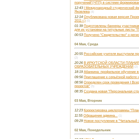
поручений”(ЧТП) в системе формирован
12:43
I Международный студенческий фе
Яковлева
(4)
12:14
Опубликована новая версия Проек
2011 г.)
(0)
01:39
Подготовлены баннеры участникам
для их установки на титульные листы "
00:53
Получено "Свидетельство" о реги
04 Мая, Среда
20:55
Российские учителя выступили про
(2)
20:26
В ИРКУТСКОЙ ОБЛАСТИ ПЛАНИ
ОБРАЗОВАТЕЛЬНЫХ УЧРЕЖДЕНИЙ
(2)
18:19
Абанкина: профильное обучение в
09:56
Приглашение к серьёзной работе 
08:56
Определен срок проведения I Все
проектов"
(5)
08:35
Создана новая "Персональная стр
03 Мая, Вторник
12:23
Корректировка циклограммы "Пла
11:55
Обращение админа...
(1)
09:29
Новое поступление в "Читальный 
02 Мая, Понедельник