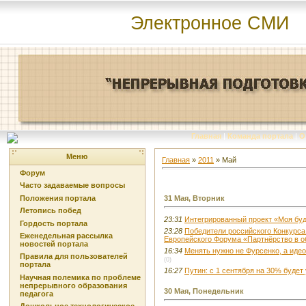
Электронное СМИ
Главная
|
Команда портала
|
О
Меню
Главная
»
2011
»
Май
Форум
Часто задаваемые вопросы
Положения портала
31 Мая, Вторник
Летопись побед
23:31
Интегрированный проект «Моя бу
Гордость портала
23:28
Победители российского Конкурса
Еженедельная рассылка
Европейского Форума «Партнёрство в об
новостей портала
16:34
Менять нужно не Фурсенко, а ид
Правила для пользователей
(0)
портала
16:27
Путин: с 1 сентября на 30% будет
Научная полемика по проблеме
непрерывного образования
30 Мая, Понедельник
педагога