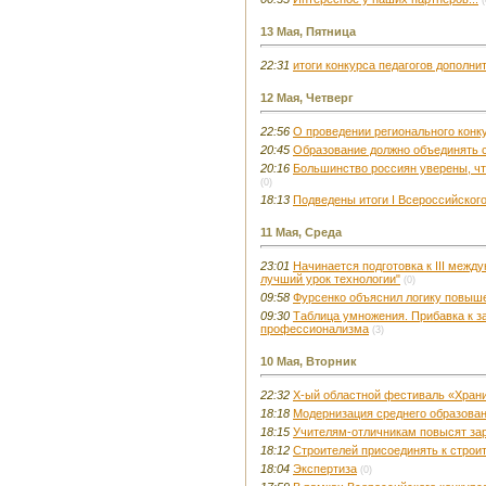
(
13 Мая, Пятница
22:31
итоги конкурса педагогов дополн
12 Мая, Четверг
22:56
О проведении регионального конк
20:45
Образование должно объединять с
20:16
Большинство россиян уверены, чт
(0)
18:13
Подведены итоги I Всероссийского
11 Мая, Среда
23:01
Начинается подготовка к III межд
лучший урок технологии"
(0)
09:58
Фурсенко объяснил логику повыш
09:30
Таблица умножения. Прибавка к за
профессионализма
(3)
10 Мая, Вторник
22:32
Х-ый областной фестиваль «Хранит
18:18
Модернизация среднего образован
18:15
Учителям-отличникам повысят за
18:12
Строителей присоединять к строи
18:04
Экспертиза
(0)