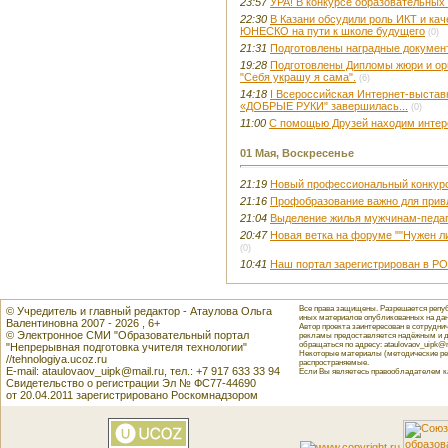
23:57
УРА! В конкурсе образовательных с
22:30
В Казани обсудили роль ИКТ и ка
ЮНЕСКО на пути к школе будущего
(0)
21:31
Подготовлены наградные документ
19:28
Подготовлены Дипломы жюри и орг
"Себя украшу я сама".
(6)
14:18
I Всероссийская Интернет-выстав
«ДОБРЫЕ РУКИ" завершилась...
(0)
11:00
C помощью Друзей находим интер
01 Мая, Воскресенье
21:19
Новый профессиональный конкурс
21:16
Профобразование важно для прив
21:04
Выделение жилья мужчинам-педаго
20:47
Новая ветка на форуме ""Нужен л
(0)
10:41
Наш портал зарегистрирован в 
Все права защищены. Разрешается репуб
© Учредитель и главный редактор - Атаулова Ольга
иных материалов опубликованных на данн
Валентиновна 2007 - 2026 , 6+
Автор проекта заинтересован в сотрудн
© Электронное СМИ "Образовательный портал
рекламы предоставляется надёжным и д
обращаться по адресу: ataulovaov_uipk@m
"Непрерывная подготовка учителя технологии"
Некоторые материалы (методические реко
//tehnologiya.ucoz.ru
распространяемые.
E-mail: ataulovaov_uipk@mail.ru, тел.: +7 917 633 33 94
Если Вы являетесь правообладателем как
Свидетельство о регистрации Эл № ФС77-44690
от 20.04.2011 зарегистрировано Роскомнадзором