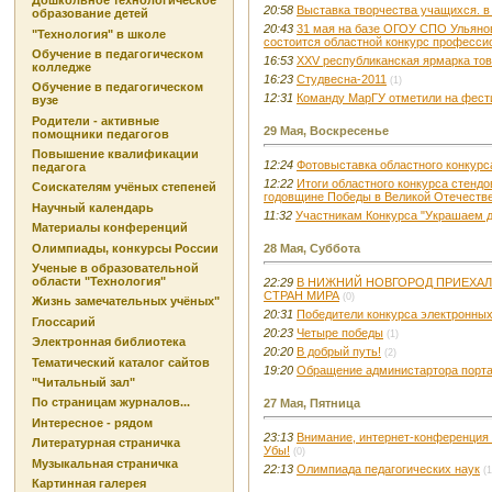
Дошкольное технологическое
20:58
Выставка творчества учащихся. в 
образование детей
20:43
31 мая на базе ОГОУ СПО Ульяно
"Технология" в школе
состоится областной конкурс професси
Обучение в педагогическом
16:53
XXV республиканская ярмарка тов
колледже
16:23
Студвесна-2011
(1)
Обучение в педагогическом
12:31
Команду МарГУ отметили на фести
вузе
Родители - активные
29 Мая, Воскресенье
помощники педагогов
Повышение квалификации
12:24
Фотовыставка областного конкур
педагога
12:22
Итоги областного конкурса стенд
Соискателям учёных степеней
годовщине Победы в Великой Отечестве
Научный календарь
11:32
Участникам Конкурса "Украшаем 
Материалы конференций
Олимпиады, конкурсы России
28 Мая, Суббота
Ученые в образовательной
области "Технология"
22:29
В НИЖНИЙ НОВГОРОД ПРИЕХАЛ
СТРАН МИРА
(0)
Жизнь замечательных учёных"
20:31
Победители конкурса электронны
Глоссарий
20:23
Четыре победы
(1)
Электронная библиотека
20:20
В добрый путь!
(2)
Тематический каталог сайтов
19:20
Обращение администартора порта
"Читальный зал"
По страницам журналов...
27 Мая, Пятница
Интересное - рядом
23:13
Внимание, интернет-конференция
Литературная страничка
Убы!
(0)
Музыкальная страничка
22:13
Олимпиада педагогических наук
(1
Картинная галерея