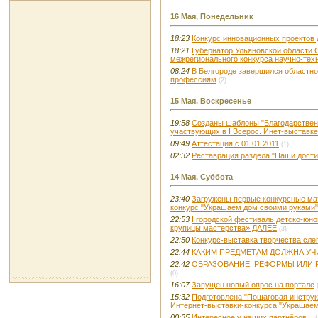
16 Мая, Понедельник
18:23
Конкурс инновационных проектов 
18:21
Губернатор Ульяновской области 
межрегионального конкурса научно-тех
08:24
В Белгороде завершился областно
профессиям
(2)
15 Мая, Воскресенье
19:58
Созданы шаблоны "Благодарствен
участвующих в I Всерос. Инет-выставке
09:49
Аттестация с 01.01.2011
(1)
02:32
Реставрация раздела "Наши дост
14 Мая, Суббота
23:40
Загружены первые конкурсные ма
конкурс "Украшаем дом своими руками"
22:53
I городской фестиваль детско-юн
крупицы мастерства» ДАЛЕЕ
(3)
22:50
Конкурс-выставка творчества сле
22:44
КАКИМ ПРЕДМЕТАМ ДОЛЖНА УЧ
22:42
ОБРАЗОВАНИЕ: РЕФОРМЫ ИЛИ
(0)
16:07
Запущен новый опрос на портале
15:32
Подготовлена "Пошаговая инструкц
Интернет-выставки-конкурса "Украшае
00:35
Интересное у наших партнёров...