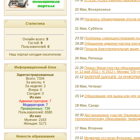
19:52
В НЕБЕ «СВЕРХМАЛАЯ АВИАЦИЯ
22 Мая, Воскресенье
16:33
Началось обнародование итогов ко
Статистика
21 Мая, Суббота
23:32
Проблемы совершенствования под
Онлайн всего:
9
Гостей:
9
19:28
Обращение администратора порт
Пользователей:
0
08:02
Прошла благотворительная акция 
Наш портал сегодня посетители:
20 Мая, Пятница
Информационный блок
21:20
Приказ Министерства образования
от 12 мая 2011 г. N 1612 г. Москва "Об 
Зарегистрированных
21:12
ВАЛЕРИЙ ШАНЦЕВ: ЗА ИНФОР
Всего: 7334
За месяц: 4
За неделю: 2
19 Мая, Четверг
Вчера: 0
Сегодня: 0
15:14
Образование для рынка или для ч
Из них
Администраторов: 7
Модераторов: 7
18 Мая, Среда
Проверенных: 739
Пользователей: 6580
02:30
Дистанционное участие Ульяновск
Из них
технологическому образованию, прово
Мужчин: 2163
Женщин: 5171
17 Мая, Вторник
Новости образования
23:11
Медведев отсчитал Фурсенко: нор