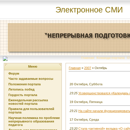
Электронное СМИ
Главная
|
Команда портала
|
О
Меню
Главная
»
2007
»
Октябрь
Форум
Часто задаваемые вопросы
Положения портала
20 Октября, Суббота
Летопись побед
23:25
Усовершенствовался «Календарь н
Гордость портала
Еженедельная рассылка
19 Октября, Пятница
новостей портала
Правила для пользователей
23:21
На сайте начали функционировать
портала
Научная полемика по проблеме
17 Октября, Среда
непрерывного образования
педагога
23:20
Стала «активной» вкладка «О сайт