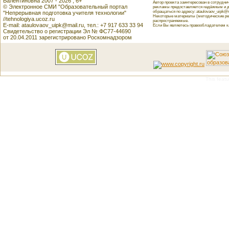
Валентиновна 2007 - 2026 , 6+
Автор проекта заинтересован в сотрудн
© Электронное СМИ "Образовательный портал
рекламы предоставляется надёжным и д
обращаться по адресу: ataulovaov_uipk@m
"Непрерывная подготовка учителя технологии"
Некоторые материалы (методические реко
//tehnologiya.ucoz.ru
распространяемые.
E-mail: ataulovaov_uipk@mail.ru, тел.: +7 917 633 33 94
Если Вы являетесь правообладателем как
Свидетельство о регистрации Эл № ФС77-44690
от 20.04.2011 зарегистрировано Роскомнадзором
This featu