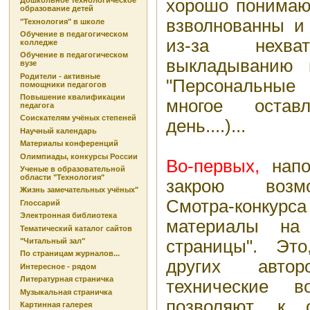
хорошо понимаю,
Дошкольное технологическое
образование детей
взволнованны и 
"Технология" в школе
Обучение в педагогическом
из-за нехв
колледже
Обучение в педагогическом
выкладыванию
вузе
Родители - активные
"Персональные 
помощники педагогов
Повышение квалификации
многое остав
педагога
Соискателям учёных степеней
день....)...
Научный календарь
Материалы конференций
Олимпиады, конкурсы России
Во-первых,
нап
Ученые в образовательной
области "Технология"
закрою возмо
Жизнь замечательных учёных"
Смотра-конкур
Глоссарий
Электронная библиотека
материалы на
Тематический каталог сайтов
страницы". Это
"Читальный зал"
По страницам журналов...
других автор
Интересное - рядом
Литературная страничка
технические 
Музыкальная страничка
позволяют, к 
Картинная галерея