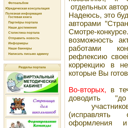
Фотоальбом
отдельных автор
Юридическая консультация
Надеюсь, это бу
Полезная информация
Гостевая книга
авторами "Стран
Партнёры портала
Наши достижения
Смотре-конку
Статистика портала
возможность ак
Отправить новость
Информеры
работами кон
Наши баннеры
Написать письмо админу
рефлексию своей
коррекцию в не
Разделы портала
которые Вы гото
Во-вторых,
в те
доводить "д
участников
(исправлять 
оформления и