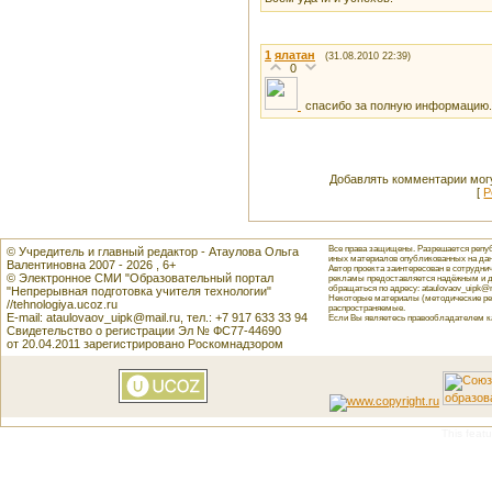
1
ялатан
(31.08.2010 22:39)
0
спасибо за полную информацию.
Добавлять комментарии могу
[
Р
Все права защищены. Разрешается репуб
© Учредитель и главный редактор - Атаулова Ольга
иных материалов опубликованных на данн
Валентиновна 2007 - 2026 , 6+
Автор проекта заинтересован в сотрудн
© Электронное СМИ "Образовательный портал
рекламы предоставляется надёжным и д
обращаться по адресу: ataulovaov_uipk@m
"Непрерывная подготовка учителя технологии"
Некоторые материалы (методические реко
//tehnologiya.ucoz.ru
распространяемые.
E-mail: ataulovaov_uipk@mail.ru, тел.: +7 917 633 33 94
Если Вы являетесь правообладателем как
Свидетельство о регистрации Эл № ФС77-44690
от 20.04.2011 зарегистрировано Роскомнадзором
This featu