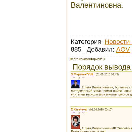
Валентиновна.
Категория
:
Новости 
885 |
Добавил
:
AOV
Всего комментариев
:
3
Порядок вывода
3
Марина7788
(01.09.2010 09:43)
0
Ольга Валентиновна, большее сп
методический запас, помог найти новах
учителей технологии и многое, многое 
2
Kiseleva
(01.09.2010 00:15)
0
Ольга Валентиновна!!! Спасибо з
Всем удачи и успехов!