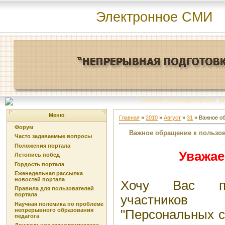
Электронное СМИ
Главная
|
Команда портала
|
О
Меню
Главная
»
2010
»
Август
»
31
» Важное об
Форум
Важное обращение к пользо
Часто задаваемые вопросы
Положения портала
Уважае
Летопись побед
Гордость портала
Еженедельная рассылка
новостей портала
Хочу Вас пр
Правила для пользователей
портала
участников
Научная полемика по проблеме
непрерывного образования
"Персональных ст
педагога