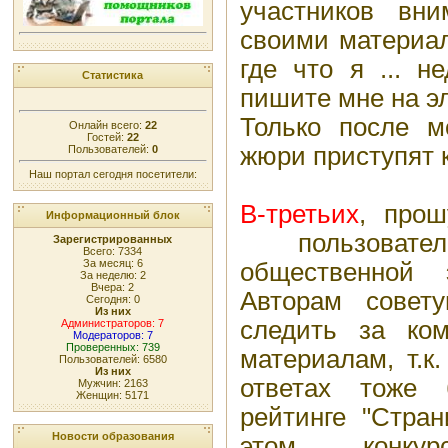
участников вни
своими материал
где что я ... н
Статистика
пишите мне на э
Только после м
Онлайн всего:
22
Гостей:
22
жюри приступят к
Пользователей:
0
Наш портал сегодня посетители:
В-третьих
, прош
Информационный блок
пользовате
Зарегистрированных
Всего: 7334
За месяц: 6
общественной э
За неделю: 2
Вчера: 2
Авторам совет
Сегодня: 0
Из них
следить за ко
Администраторов: 7
Модераторов: 7
Проверенных: 739
материалам, т.к
Пользователей: 6580
Из них
ответах тоже 
Мужчин: 2163
Женщин: 5171
рейтинге "Стран
Новости образования
этом конку