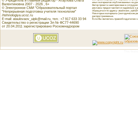
© Учредитель и главный редактор - Атаулова Ольга
иных материалов опубликованных на данн
Валентиновна 2007 - 2026 , 6+
Автор проекта заинтересован в сотрудн
© Электронное СМИ "Образовательный портал
рекламы предоставляется надёжным и д
обращаться по адресу: ataulovaov_uipk@m
"Непрерывная подготовка учителя технологии"
Некоторые материалы (методические реко
//tehnologiya.ucoz.ru
распространяемые.
E-mail: ataulovaov_uipk@mail.ru, тел.: +7 917 633 33 94
Если Вы являетесь правообладателем как
Свидетельство о регистрации Эл № ФС77-44690
от 20.04.2011 зарегистрировано Роскомнадзором
This featu