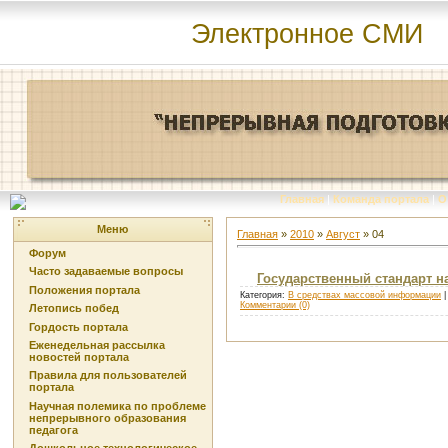
Электронное СМИ
Главная
|
Команда портала
|
О
Меню
Главная
»
2010
»
Август
»
04
Форум
Часто задаваемые вопросы
Государственный стандарт н
Положения портала
Категория:
В средствах массовой информации
|
Комментарии (0)
Летопись побед
Гордость портала
Еженедельная рассылка
новостей портала
Правила для пользователей
портала
Научная полемика по проблеме
непрерывного образования
педагога