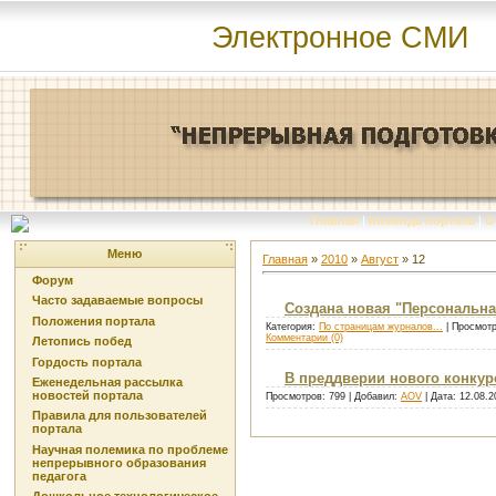
Электронное СМИ
Главная
|
Команда портала
|
О
Меню
Главная
»
2010
»
Август
»
12
Форум
Часто задаваемые вопросы
Создана новая "Персональна
Положения портала
Категория:
По страницам журналов...
| Просмотр
Комментарии (0)
Летопись побед
Гордость портала
В преддверии нового конкурс
Еженедельная рассылка
новостей портала
Просмотров: 799 | Добавил:
AOV
| Дата:
12.08.2
Правила для пользователей
портала
Научная полемика по проблеме
непрерывного образования
педагога