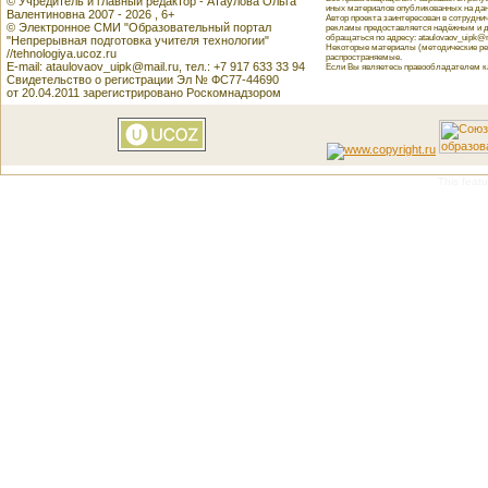
© Учредитель и главный редактор - Атаулова Ольга
иных материалов опубликованных на данн
Валентиновна 2007 - 2026 , 6+
Автор проекта заинтересован в сотрудн
© Электронное СМИ "Образовательный портал
рекламы предоставляется надёжным и д
обращаться по адресу: ataulovaov_uipk@m
"Непрерывная подготовка учителя технологии"
Некоторые материалы (методические реко
//tehnologiya.ucoz.ru
распространяемые.
E-mail: ataulovaov_uipk@mail.ru, тел.: +7 917 633 33 94
Если Вы являетесь правообладателем как
Свидетельство о регистрации Эл № ФС77-44690
от 20.04.2011 зарегистрировано Роскомнадзором
This featu