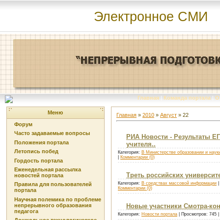
Электронное СМИ
Главная
|
Команда портала
|
О
Меню
Главная
»
2010
»
Август
»
22
Форум
Часто задаваемые вопросы
РИА Новости - Результаты ЕГ
Положения портала
учителя..
Летопись побед
Категория:
В Министерстве образовании и наук
|
Комментарии (0)
Гордость портала
Еженедельная рассылка
Треть российских университ
новостей портала
Категория:
В средствах массовой информации
|
Правила для пользователей
Комментарии (0)
портала
Научная полемика по проблеме
непрерывного образования
Новые участники Смотра-кон
педагога
Категория:
Новости портала
| Просмотров: 745 