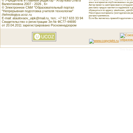
© Учредитель и главный редактор - Атаулова Ольга
иных материалов опубликованных на данн
Валентиновна 2007 - 2026 , 6+
Автор проекта заинтересован в сотрудн
© Электронное СМИ "Образовательный портал
рекламы предоставляется надёжным и д
обращаться по адресу: ataulovaov_uipk@m
"Непрерывная подготовка учителя технологии"
Некоторые материалы (методические реко
//tehnologiya.ucoz.ru
распространяемые.
E-mail: ataulovaov_uipk@mail.ru, тел.: +7 917 633 33 94
Если Вы являетесь правообладателем как
Свидетельство о регистрации Эл № ФС77-44690
от 20.04.2011 зарегистрировано Роскомнадзором
This featu