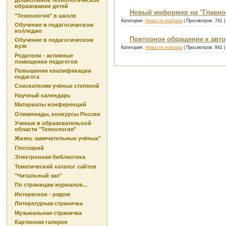
Дошкольное технологическое
образование детей
Новый информер на "Главной
"Технология" в школе
Категория:
Новости портала
| Просмотров: 741 
Обучение в педагогическом
колледже
Повторное обращение к авт
Обучение в педагогическом
вузе
Категория:
Новости портала
| Просмотров: 841 
Родители - активные
помощники педагогов
Повышение квалификации
педагога
Соискателям учёных степеней
Научный календарь
Материалы конференций
Олимпиады, конкурсы России
Ученые в образовательной
области "Технология"
Жизнь замечательных учёных"
Глоссарий
Электронная библиотека
Тематический каталог сайтов
"Читальный зал"
По страницам журналов...
Интересное - рядом
Литературная страничка
Музыкальная страничка
Картинная галерея