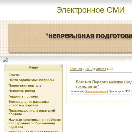
Электронное СМИ
Главная
|
Команда портала
|
О
Меню
Главная
»
2010
»
Август
»
23
Форум
Часто задаваемые вопросы
Логотип Первого международ
Положения портала
технологии"
Летопись побед
Категория:
Новости портала
| Просмотров: 957 
Гордость портала
Еженедельная рассылка
новостей портала
Правила для пользователей
портала
Научная полемика по проблеме
непрерывного образования
педагога