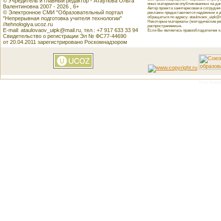
© Учредитель и главный редактор - Атаулова Ольга
иных материалов опубликованных на данн
Валентиновна 2007 - 2026 , 6+
Автор проекта заинтересован в сотрудн
© Электронное СМИ "Образовательный портал
рекламы предоставляется надёжным и д
обращаться по адресу: ataulovaov_uipk@m
"Непрерывная подготовка учителя технологии"
Некоторые материалы (методические реко
//tehnologiya.ucoz.ru
распространяемые.
E-mail: ataulovaov_uipk@mail.ru, тел.: +7 917 633 33 94
Если Вы являетесь правообладателем как
Свидетельство о регистрации Эл № ФС77-44690
от 20.04.2011 зарегистрировано Роскомнадзором
This featu