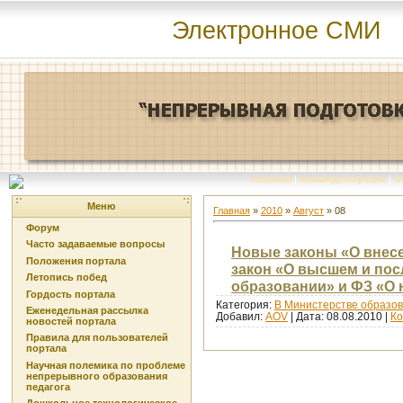
Электронное СМИ
Главная
|
Команда портала
|
О
Меню
Главная
»
2010
»
Август
»
08
Форум
Часто задаваемые вопросы
Новые законы «О внес
Положения портала
закон «О высшем и по
Летопись побед
образовании» и ФЗ «О 
Гордость портала
Категория:
В Министерстве образов
Еженедельная рассылка
Добавил:
AOV
| Дата:
08.08.2010
|
Ко
новостей портала
Правила для пользователей
портала
Научная полемика по проблеме
непрерывного образования
педагога