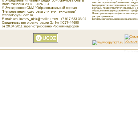
© Учредитель и главный редактор - Атаулова Ольга
иных материалов опубликованных на данн
Валентиновна 2007 - 2026 , 6+
Автор проекта заинтересован в сотрудн
© Электронное СМИ "Образовательный портал
рекламы предоставляется надёжным и д
обращаться по адресу: ataulovaov_uipk@m
"Непрерывная подготовка учителя технологии"
Некоторые материалы (методические реко
//tehnologiya.ucoz.ru
распространяемые.
E-mail: ataulovaov_uipk@mail.ru, тел.: +7 917 633 33 94
Если Вы являетесь правообладателем как
Свидетельство о регистрации Эл № ФС77-44690
от 20.04.2011 зарегистрировано Роскомнадзором
This featu