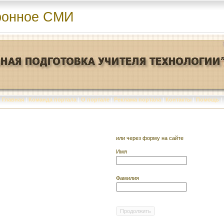
ронное СМИ
Главная
|
Команда портала
|
О портале
|
Реклама портала
|
Контакты
|
Помощь
|
или через форму на сайте
Имя
Фамилия