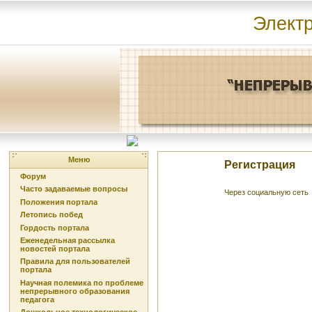
Элект
Меню
Регистрация
Форум
Часто задаваемые вопросы
Через социальную сеть
Положения портала
Летопись побед
Гордость портала
Еженедельная рассылка
новостей портала
Правила для пользователей
портала
Научная полемика по проблеме
непрерывного образования
педагога