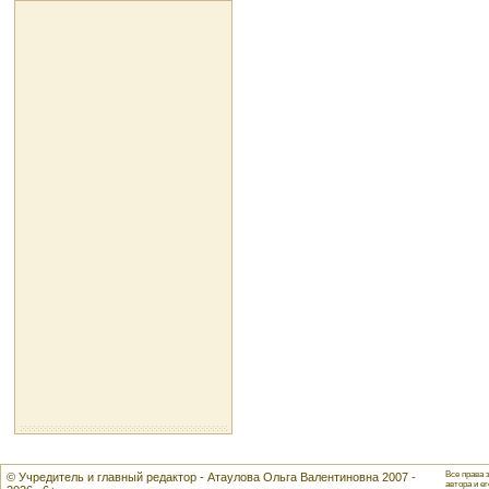
Все права 
© Учредитель и главный редактор - Атаулова Ольга Валентиновна 2007 -
автора и ег