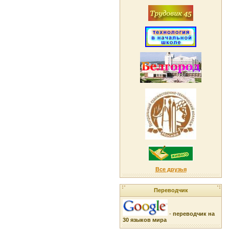
Все друзья
Переводчик
-
переводчик на
30 языков мира