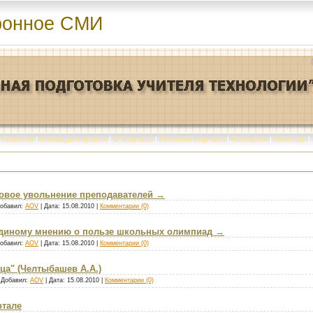
ронное СМИ
Главная
|
Команда портала
|
О портале
|
Реклама портала
|
Контакты
|
Помощь
|
совое увольнение преподавателей →
Добавил:
AOV
| Дата:
15.08.2010
|
Комментарии (0)
 единому мнению о пользе школьных олимпиад →
Добавил:
AOV
| Дата:
15.08.2010
|
Комментарии (0)
ца" (Челтыбашев А.А.)
| Добавил:
AOV
| Дата:
15.08.2010
|
Комментарии (0)
ртале