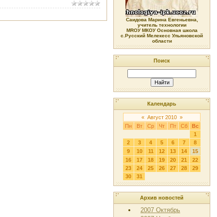
Саидова Марина Евгеньевна,
учитель технологии
МRОУ МКОУ Основная школа
с.Русский Мелекесс Ульяновской
области
Поиск
Календарь
«
Август 2010
»
Пн
Вт
Ср
Чт
Пт
Сб
Вс
1
2
3
4
5
6
7
8
9
10
11
12
13
14
15
16
17
18
19
20
21
22
23
24
25
26
27
28
29
30
31
Архив новостей
2007 Октябрь