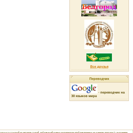
Все друзья
Переводчик
-
переводчик на
30 языков мира
ла и со ссылкой на авторов статей, публикаций и иных материалов опубликованных на данном портале (с указанием