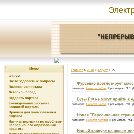
Элект
Меню
Главная
»
2010
»
Август
»
15
Форум
Часто задаваемые вопросы
Фурсенко прогнозирует мас
Положения портала
Категория:
Новости ВУЗов
| Просмотров: 717 | 
Летопись побед
Гордость портала
Вузы РФ не могут прийти к
Еженедельная рассылка
Категория:
Новости ВУЗов
| Просмотров: 760 | 
новостей портала
Правила для пользователей
Новая "Персональная страни
портала
Категория:
Новости портала
| Просмотров: 754 
Научная полемика по проблеме
непрерывного образования
педагога
Новый конкурс на нашем по