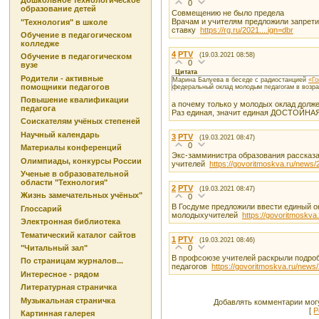
Дошкольное технологическое
0
образование детей
Совмещению не было предела
Врачам и учителям предложили запрети
"Технология" в школе
ставку
https://rg.ru/2021....ign=dbr
Обучение в педагогическом
колледже
4
PTV
(19.03.2021 08:58)
Обучение в педагогическом
0
вузе
Цитата
Родители - активные
Марина Балуева в беседе с радиостанцией
«Го
помощники педагогов
федеральный оклад молодым педагогам в возра
Повышение квалификации
а почему только у молодых оклад долж
педагога
Раз единая, значит единая ДОСТОЙНАЯ 
Соискателям учёных степеней
Научный календарь
3
PTV
(19.03.2021 08:47)
0
Материалы конференций
Экс-замминистра образования рассказа
Олимпиады, конкурсы России
учителей
https://govoritmoskva.ru/news/
Ученые в образовательной
области "Технология"
2
PTV
(19.03.2021 08:47)
Жизнь замечательных учёных"
0
В Госдуме предложили ввести единый о
Глоссарий
молодыхучителей
https://govoritmoskva
Электронная библиотека
Тематический каталог сайтов
1
PTV
(19.03.2021 08:46)
0
"Читальный зал"
В профсоюзе учителей раскрыли подро
По страницам журналов...
педагогов
https://govoritmoskva.ru/news
Интересное - рядом
Литературная страничка
Музыкальная страничка
Добавлять комментарии могу
[
Р
Картинная галерея