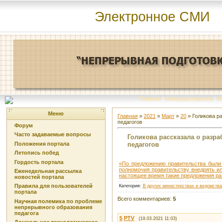
Электронное СМИ
Главная
|
Команда портала
|
О
Меню
Главная
»
2021
»
Март
»
20
» Голикова р
педагогов
Форум
Часто задаваемые вопросы
Голикова рассказала о разра
педагогов
Положения портала
Летопись побед
Гордость портала
«По предложению правительства были 
полномочия правительству внедрять и
Еженедельная рассылка
настоящее время такие предложения р
новостей портала
Правила для пользователей
Категория
:
В других министерствах и ведомств
портала
Всего комментариев
:
5
Научная полемика по проблеме
непрерывного образования
педагога
5
PTV
(19.03.2021 11:03)