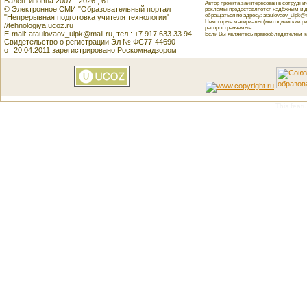
Валентиновна 2007 - 2026 , 6+
Автор проекта заинтересован в сотрудн
© Электронное СМИ "Образовательный портал
рекламы предоставляется надёжным и д
обращаться по адресу: ataulovaov_uipk@m
"Непрерывная подготовка учителя технологии"
Некоторые материалы (методические реко
//tehnologiya.ucoz.ru
распространяемые.
E-mail: ataulovaov_uipk@mail.ru, тел.: +7 917 633 33 94
Если Вы являетесь правообладателем как
Свидетельство о регистрации Эл № ФС77-44690
от 20.04.2011 зарегистрировано Роскомнадзором
This featu