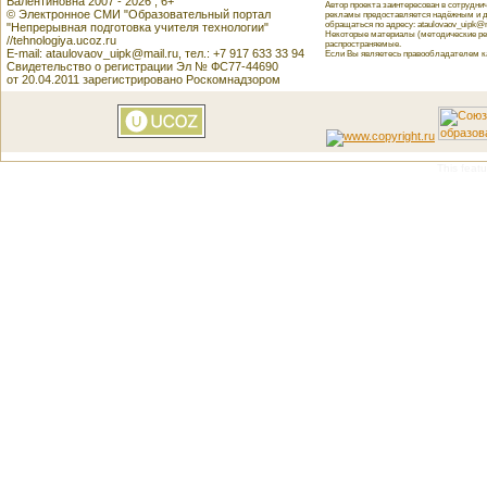
Валентиновна 2007 - 2026 , 6+
Автор проекта заинтересован в сотрудн
© Электронное СМИ "Образовательный портал
рекламы предоставляется надёжным и д
обращаться по адресу: ataulovaov_uipk@m
"Непрерывная подготовка учителя технологии"
Некоторые материалы (методические реко
//tehnologiya.ucoz.ru
распространяемые.
E-mail: ataulovaov_uipk@mail.ru, тел.: +7 917 633 33 94
Если Вы являетесь правообладателем как
Свидетельство о регистрации Эл № ФС77-44690
от 20.04.2011 зарегистрировано Роскомнадзором
This featu