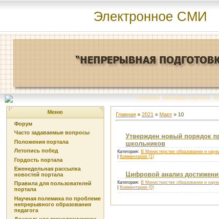
Электронное СМИ
Главная
|
Команда портала
|
О
Меню
Главная
»
2021
»
Март
»
10
Форум
Часто задаваемые вопросы
Утвержден новый порядок п
Положения портала
школьников
Летопись побед
Категория:
В Министерстве образовании и наук
|
Комментарии (1)
Гордость портала
Еженедельная рассылка
Цифровой анализ достижени
новостей портала
Категория:
В Министерстве образовании и наук
Правила для пользователей
|
Комментарии (0)
портала
Научная полемика по проблеме
непрерывного образования
педагога