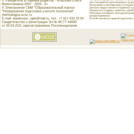
© Учредитель и главный редактор - Атаулова Ольга
иных материалов опубликованных на данн
Валентиновна 2007 - 2026 , 6+
Автор проекта заинтересован в сотрудн
© Электронное СМИ "Образовательный портал
рекламы предоставляется надёжным и д
обращаться по адресу: ataulovaov_uipk@m
"Непрерывная подготовка учителя технологии"
Некоторые материалы (методические реко
//tehnologiya.ucoz.ru
распространяемые.
E-mail: ataulovaov_uipk@mail.ru, тел.: +7 917 633 33 94
Если Вы являетесь правообладателем как
Свидетельство о регистрации Эл № ФС77-44690
от 20.04.2011 зарегистрировано Роскомнадзором
This featu