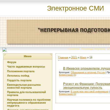
Электронное СМИ
Главная
|
Команда портала
|
О
Меню
Главная
»
2021
»
Март
»
18
Форум
Часто задаваемые вопросы
В Ижевске определили лучш
Положения портала
Категория:
Образование в регионах России
| Пр
Комментарии (1)
Летопись побед
Гордость портала
Русист из Франции: Погружа
Еженедельная рассылка
эмоциональную тупость
новостей портала
Категория:
В средствах массовой информации
|
Правила для пользователей
Комментарии (1)
портала
Научная полемика по проблеме
непрерывного образования
педагога