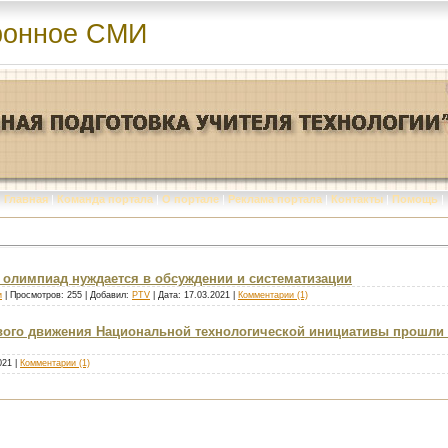
ронное СМИ
Главная
|
Команда портала
|
О портале
|
Реклама портала
|
Контакты
|
Помощь
|
олимпиад нуждается в обсуждении и систематизации
и
| Просмотров: 255 | Добавил:
PTV
| Дата:
17.03.2021
|
Комментарии (1)
го движения Национальной технологической инициативы прошли 
021
|
Комментарии (1)