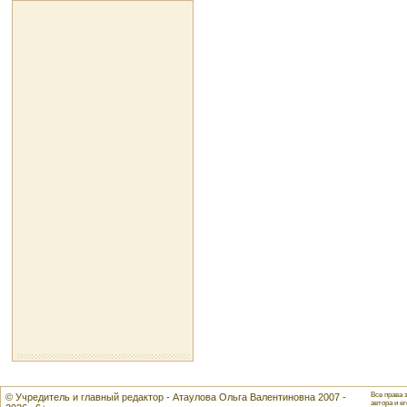
Все права 
© Учредитель и главный редактор - Атаулова Ольга Валентиновна 2007 -
автора и ег