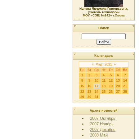
Ивлева Людмила Григорьевна,
учитель технологии
МОУ «СОШ №142» г.Омска
Поиск
Календарь
«
Март 2021
»
Пн
Вт
Ср
Чт
Пт
Сб
Вс
1
2
3
4
5
6
7
8
9
10
11
12
13
14
15
16
17
18
19
20
21
22
23
24
25
26
27
28
29
30
31
Архив новостей
2007 Октябрь
2007 Ноябрь
2007 Декабрь
2008 Май