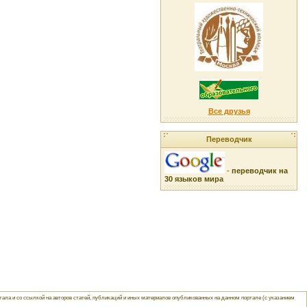
Все друзья
Переводчик
-
переводчик на
30 языков мира
ла и со ссылкой на авторов статей, публикаций и иных материалов опубликованных на данном портале (с указанием