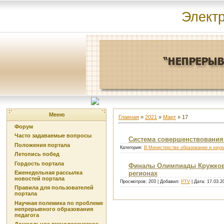
Элект
Меню
Главная
»
2021
»
Март
»
17
Форум
Часто задаваемые вопросы
Система совершенствования 
Положения портала
Категория:
В Министерстве образовании и наук
Летопись побед
Гордость портала
Финалы Олимпиады Кружково
Еженедельная рассылка
регионах
новостей портала
Просмотров: 203 | Добавил:
PTV
| Дата:
17.03.2
Правила для пользователей
портала
Научная полемика по проблеме
непрерывного образования
педагога