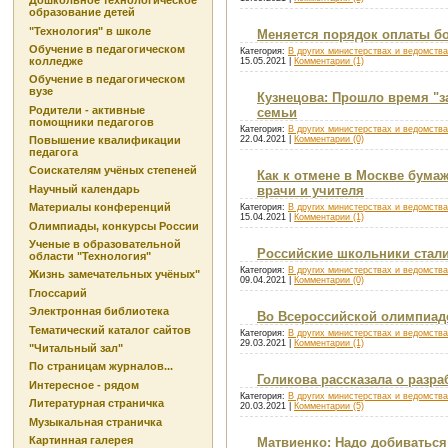
Дошкольное технологическое
образование детей
"Технология" в школе
Меняется порядок оплаты б
Обучение в педагогическом
Категория:
В других министерствах и ведомств
колледже
15.05.2021
|
Комментарии (1)
Обучение в педагогическом
вузе
Кузнецова: Прошло время "
Родители - активные
семьи
помощники педагогов
Категория:
В других министерствах и ведомств
Повышение квалификации
22.04.2021
|
Комментарии (0)
педагога
Соискателям учёных степеней
Как к отмене в Москве бума
Научный календарь
врачи и учителя
Материалы конференций
Категория:
В других министерствах и ведомств
15.04.2021
|
Комментарии (1)
Олимпиады, конкурсы России
Ученые в образовательной
Российские школьники стали
области "Технология"
Категория:
В других министерствах и ведомств
Жизнь замечательных учёных"
09.04.2021
|
Комментарии (0)
Глоссарий
Электронная библиотека
Во Всероссийской олимпиад
Тематический каталог сайтов
Категория:
В других министерствах и ведомств
29.03.2021
|
Комментарии (1)
"Читальный зал"
По страницам журналов...
Голикова рассказала о разра
Интересное - рядом
Категория:
В других министерствах и ведомств
Литературная страничка
20.03.2021
|
Комментарии (5)
Музыкальная страничка
Картинная галерея
Матвиенко: Надо добиваться