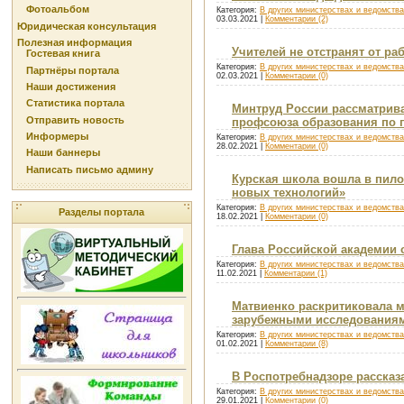
Фотоальбом
Категория:
В других министерствах и ведомств
03.03.2021
|
Комментарии (2)
Юридическая консультация
Полезная информация
Учителей не отстранят от ра
Гостевая книга
Категория:
В других министерствах и ведомств
Партнёры портала
02.03.2021
|
Комментарии (0)
Наши достижения
Статистика портала
Минтруд России рассматрив
Отправить новость
профсоюза образования по 
Информеры
Категория:
В других министерствах и ведомств
28.02.2021
|
Комментарии (0)
Наши баннеры
Написать письмо админу
Курская школа вошла в пил
новых технологий»
Категория:
В других министерствах и ведомств
Разделы портала
18.02.2021
|
Комментарии (0)
Глава Российской академии 
Категория:
В других министерствах и ведомств
11.02.2021
|
Комментарии (1)
Матвиенко раскритиковала м
зарубежными исследования
Категория:
В других министерствах и ведомств
01.02.2021
|
Комментарии (8)
В Роспотребнадзоре рассказа
Категория:
В других министерствах и ведомств
29.01.2021
|
Комментарии (0)