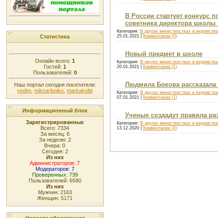
В России стартует конкурс п
советника директора школы 
Категория:
В других министерствах и ведомств
Статистика
25.01.2021
|
Комментарии (0)
Новый предмет в школе
Онлайн всего:
1
Категория:
В других министерствах и ведомств
Гостей:
1
20.01.2021
|
Комментарии (1)
Пользователей:
0
Людмила Бокова рассказала
Наш портал сегодня посетители:
vedim
,
miksariboiko
,
markakolld
Категория:
В других министерствах и ведомств
07.01.2021
|
Комментарии (1)
Информационный блок
Ученые создадут правила р
Зарегистрированных
Категория:
В других министерствах и ведомств
Всего: 7334
13.12.2020
|
Комментарии (0)
За месяц: 6
За неделю: 2
Вчера: 0
Сегодня: 2
Из них
Администраторов: 7
Модераторов: 7
Проверенных: 739
Пользователей: 6580
Из них
Мужчин: 2163
Женщин: 5171