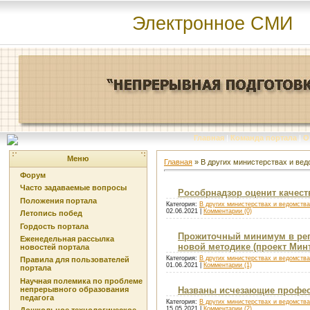
Электронное СМИ
Главная
|
Команда портала
|
О
Меню
Главная
»
В других министерствах и ве
Форум
Часто задаваемые вопросы
Рособрнадзор оценит качест
Положения портала
Категория:
В других министерствах и ведомств
02.06.2021
|
Комментарии (0)
Летопись побед
Гордость портала
Прожиточный минимум в реги
Еженедельная рассылка
новой методике (проект Мин
новостей портала
Категория:
В других министерствах и ведомств
Правила для пользователей
01.06.2021
|
Комментарии (1)
портала
Научная полемика по проблеме
непрерывного образования
Названы исчезающие професс
педагога
Категория:
В других министерствах и ведомств
15.05.2021
|
Комментарии (2)