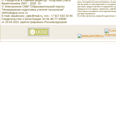
© Учредитель и главный редактор - Атаулова Ольга
иных материалов опубликованных на данн
Валентиновна 2007 - 2026 , 6+
Автор проекта заинтересован в сотрудн
© Электронное СМИ "Образовательный портал
рекламы предоставляется надёжным и д
обращаться по адресу: ataulovaov_uipk@m
"Непрерывная подготовка учителя технологии"
Некоторые материалы (методические реко
//tehnologiya.ucoz.ru
распространяемые.
E-mail: ataulovaov_uipk@mail.ru, тел.: +7 917 633 33 94
Если Вы являетесь правообладателем как
Свидетельство о регистрации Эл № ФС77-44690
от 20.04.2011 зарегистрировано Роскомнадзором
This featu