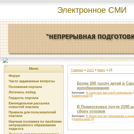
Электронное СМИ
Главная
|
Команда портала
|
О
Меню
Главная
»
2021
»
Март
»
21
Форум
Часто задаваемые вопросы
Более 200 тысяч детей в Са
Положения портала
допобразования
Летопись побед
Категория:
В средствах массовой информации
|
Комментарии (0)
Гордость портала
Еженедельная рассылка
В Подмосковье почти 2190 ш
новостей портала
сбору отходов
Правила для пользователей
портала
Категория:
В Министерстве образовании и наук
|
Комментарии (0)
Научная полемика по проблеме
непрерывного образования
педагога