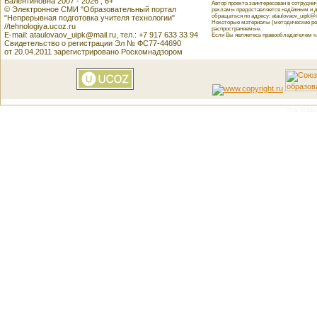
Валентиновна 2007 - 2026 , 6+
Автор проекта заинтересован в сотрудн
© Электронное СМИ "Образовательный портал
рекламы предоставляется надёжным и д
обращаться по адресу: ataulovaov_uipk@m
"Непрерывная подготовка учителя технологии"
Некоторые материалы (методические реко
//tehnologiya.ucoz.ru
распространяемые.
E-mail: ataulovaov_uipk@mail.ru, тел.: +7 917 633 33 94
Если Вы являетесь правообладателем как
Свидетельство о регистрации Эл № ФС77-44690
от 20.04.2011 зарегистрировано Роскомнадзором
This featu