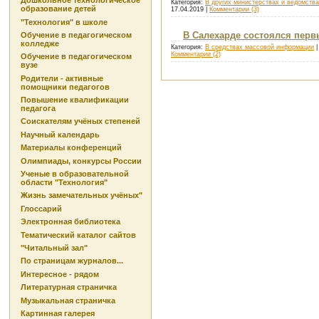
Дошкольное технологическое
Категория:
В других министерствах и ведомств
образование детей
17.04.2019
|
Комментарии (3)
"Технология" в школе
В Салехарде состоялся пер
Обучение в педагогическом
колледже
Категория:
В средствах массовой информации
|
Комментарии (2)
Обучение в педагогическом
вузе
Родители - активные
помощники педагогов
Повышение квалификации
педагога
Соискателям учёных степеней
Научный календарь
Материалы конференций
Олимпиады, конкурсы России
Ученые в образовательной
области "Технология"
Жизнь замечательных учёных"
Глоссарий
Электронная библиотека
Тематический каталог сайтов
"Читальный зал"
По страницам журналов...
Интересное - рядом
Литературная страничка
Музыкальная страничка
Картинная галерея