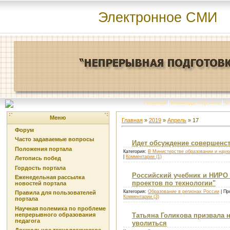
Электронное СМИ
Главная
|
Команда портала
|
О
Меню
Главная
»
2019
»
Апрель
»
17
Форум
Часто задаваемые вопросы
Идет обсуждение совершенст
Положения портала
Категория:
В Министерстве образовании и наук
|
Комментарии (1)
Летопись побед
Гордость портала
Российский учебник и НИРО
Еженедельная рассылка
проектов по технологии"
новостей портала
Категория:
Образование в регионах России
| Пр
Правила для пользователей
Комментарии (3)
портала
Научная полемика по проблеме
непрерывного образования
Татьяна Голикова призвала 
педагога
уволиться