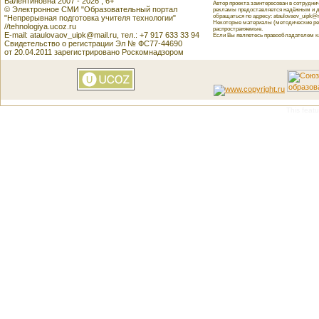
Валентиновна 2007 - 2026 , 6+
Автор проекта заинтересован в сотрудн
© Электронное СМИ "Образовательный портал
рекламы предоставляется надёжным и д
обращаться по адресу: ataulovaov_uipk@m
"Непрерывная подготовка учителя технологии"
Некоторые материалы (методические реко
//tehnologiya.ucoz.ru
распространяемые.
E-mail: ataulovaov_uipk@mail.ru, тел.: +7 917 633 33 94
Если Вы являетесь правообладателем как
Свидетельство о регистрации Эл № ФС77-44690
от 20.04.2011 зарегистрировано Роскомнадзором
This featu