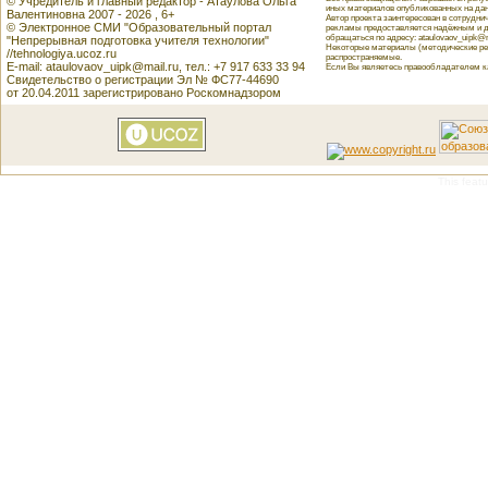
© Учредитель и главный редактор - Атаулова Ольга
иных материалов опубликованных на данн
Валентиновна 2007 - 2026 , 6+
Автор проекта заинтересован в сотрудн
© Электронное СМИ "Образовательный портал
рекламы предоставляется надёжным и д
обращаться по адресу: ataulovaov_uipk@m
"Непрерывная подготовка учителя технологии"
Некоторые материалы (методические реко
//tehnologiya.ucoz.ru
распространяемые.
E-mail: ataulovaov_uipk@mail.ru, тел.: +7 917 633 33 94
Если Вы являетесь правообладателем как
Свидетельство о регистрации Эл № ФС77-44690
от 20.04.2011 зарегистрировано Роскомнадзором
This featu