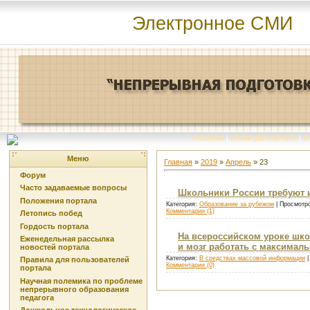
Электронное СМИ
Главная
|
Команда портала
|
О
Меню
Главная
»
2019
»
Апрель
»
23
Форум
Часто задаваемые вопросы
Школьники России требуют 
Положения портала
Категория:
Образование за рубежом
| Просмотро
Комментарии (1)
Летопись побед
Гордость портала
На всероссийском уроке шко
Еженедельная рассылка
и мозг работать с максима
новостей портала
Категория:
В средствах массовой информации
|
Правила для пользователей
Комментарии (0)
портала
Научная полемика по проблеме
непрерывного образования
педагога