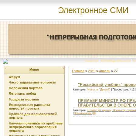
Электронное СМИ
Главная
|
Команда портала
|
О
Меню
Главная
»
2019
»
Апрель
»
22
Форум
Часто задаваемые вопросы
"Российский учебник" прово
Положения портала
Категория:
Новости "Друзей"
| Просмотров: 412 
Летопись побед
Гордость портала
ПРЕМЬЕР-МИНИСТР РФ ПРЕ
Еженедельная рассылка
ПРАВИТЕЛЬСТВА В СФЕРЕ О
новостей портала
Категория:
Слово Президенту, Премьеру страны
|
Комментарии (0)
Правила для пользователей
портала
Научная полемика по проблеме
непрерывного образования
педагога