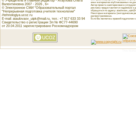
© Учредитель и главный редактор - Атаулова Ольга
иных материалов опубликованных на данн
Валентиновна 2007 - 2026 , 6+
Автор проекта заинтересован в сотрудн
© Электронное СМИ "Образовательный портал
рекламы предоставляется надёжным и д
обращаться по адресу: ataulovaov_uipk@m
"Непрерывная подготовка учителя технологии"
Некоторые материалы (методические реко
//tehnologiya.ucoz.ru
распространяемые.
E-mail: ataulovaov_uipk@mail.ru, тел.: +7 917 633 33 94
Если Вы являетесь правообладателем как
Свидетельство о регистрации Эл № ФС77-44690
от 20.04.2011 зарегистрировано Роскомнадзором
This featu