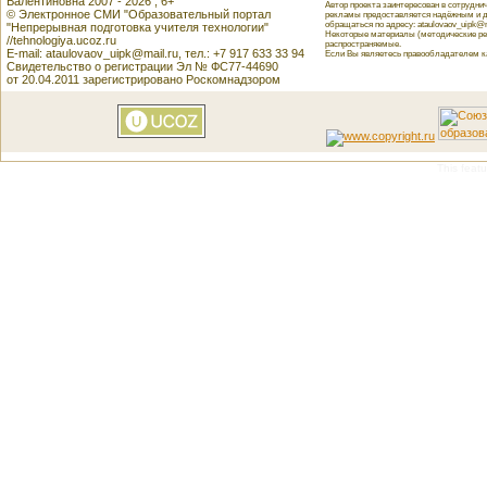
Валентиновна 2007 - 2026 , 6+
Автор проекта заинтересован в сотрудн
© Электронное СМИ "Образовательный портал
рекламы предоставляется надёжным и д
обращаться по адресу: ataulovaov_uipk@m
"Непрерывная подготовка учителя технологии"
Некоторые материалы (методические реко
//tehnologiya.ucoz.ru
распространяемые.
E-mail: ataulovaov_uipk@mail.ru, тел.: +7 917 633 33 94
Если Вы являетесь правообладателем как
Свидетельство о регистрации Эл № ФС77-44690
от 20.04.2011 зарегистрировано Роскомнадзором
This featu