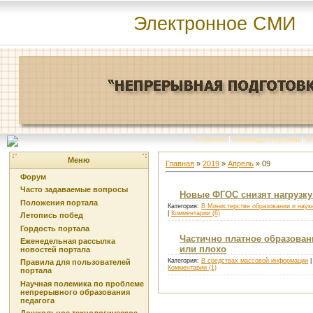
Электронное СМИ
Главная
|
Команда портала
|
О
Меню
Главная
»
2019
»
Апрель
»
09
Форум
Часто задаваемые вопросы
Новые ФГОС снизят нагрузк
Положения портала
Категория:
В Министерстве образовании и наук
|
Комментарии (6)
Летопись побед
Гордость портала
Частично платное образовани
Еженедельная рассылка
или плохо
новостей портала
Категория:
В средствах массовой информации
|
Правила для пользователей
Комментарии (1)
портала
Научная полемика по проблеме
непрерывного образования
педагога