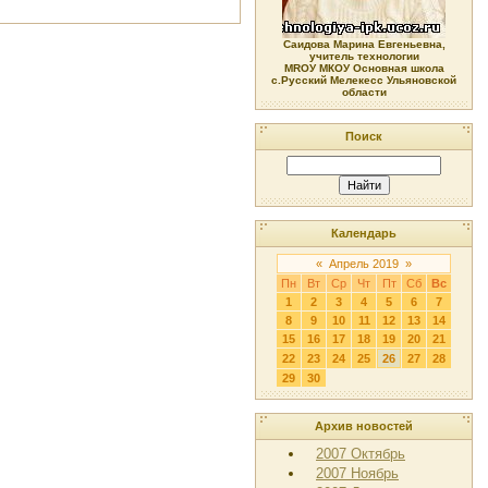
Саидова Марина Евгеньевна,
учитель технологии
МRОУ МКОУ Основная школа
с.Русский Мелекесс Ульяновской
области
Поиск
Календарь
«
Апрель 2019
»
Пн
Вт
Ср
Чт
Пт
Сб
Вс
1
2
3
4
5
6
7
8
9
10
11
12
13
14
15
16
17
18
19
20
21
22
23
24
25
26
27
28
29
30
Архив новостей
2007 Октябрь
2007 Ноябрь