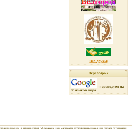
Все друзья
Переводчик
-
переводчик на
30 языков мира
ла и со ссылкой на авторов статей, публикаций и иных материалов опубликованных на данном портале (с указанием