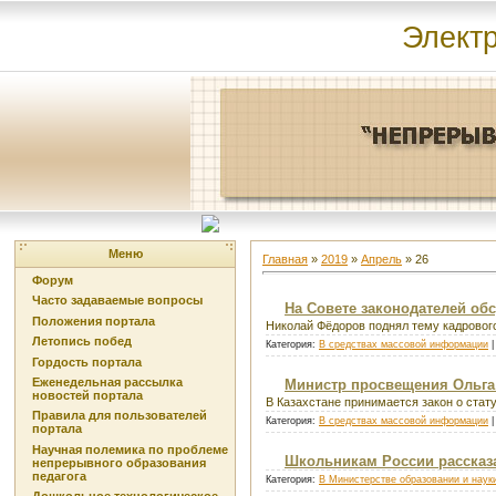
Элект
Меню
Главная
»
2019
»
Апрель
»
26
Форум
Часто задаваемые вопросы
На Совете законодателей об
Положения портала
Николай Фёдоров поднял тему кадрового
Летопись побед
Категория:
В средствах массовой информации
|
Гордость портала
Еженедельная рассылка
Министр просвещения Ольга 
новостей портала
В Казахстане принимается закон о стат
Правила для пользователей
Категория:
В средствах массовой информации
|
портала
Научная полемика по проблеме
Школьникам России рассказа
непрерывного образования
педагога
Категория:
В Министерстве образовании и наук