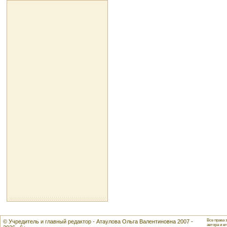
Все права 
© Учредитель и главный редактор - Атаулова Ольга Валентиновна 2007 -
автора и ег