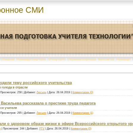
ронное СМИ
Главная
|
Команда портала
|
О портале
|
Реклама портала
|
Контакты
|
Помощь
|
судили тему российского учительства
 голода в отрасли
 Просмотров: 258 | Добавил:
Люсьен
| Дата:
26.04.2019
|
Комментарии (0)
Васильева рассказала о престиже труда педагога
усе учителя
 Просмотров: 295 | Добавил:
Люсьен
| Дата:
26.04.2019
|
Комментарии (1)
ли о здоровом образе жизни в эфире Всероссийского открытого ур
и
| Просмотров: 244 | Добавил:
PTV
| Дата:
26.04.2019
|
Комментарии (0)