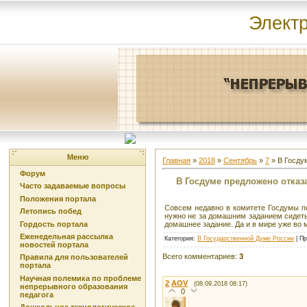
Элект
Меню
Главная
»
2018
»
Сентябрь
»
7
» В Госду
Форум
В Госдуме предложено отказ
Часто задаваемые вопросы
Положения портала
Совсем недавно в комитете Госдумы 
Летопись побед
нужно не за домашним заданием сидеть,
Гордость портала
домашнее задание. Да и в мире уже во 
Еженедельная рассылка
Категория
:
В Государственной Думе России
|
Пр
новостей портала
Всего комментариев
:
3
Правила для пользователей
портала
Научная полемика по проблеме
2
AOV
(08.09.2018 08:17)
непрерывного образования
0
педагога