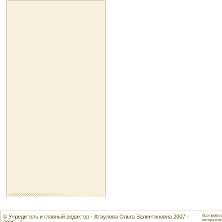
Все права 
© Учредитель и главный редактор - Атаулова Ольга Валентиновна 2007 -
автора и ег