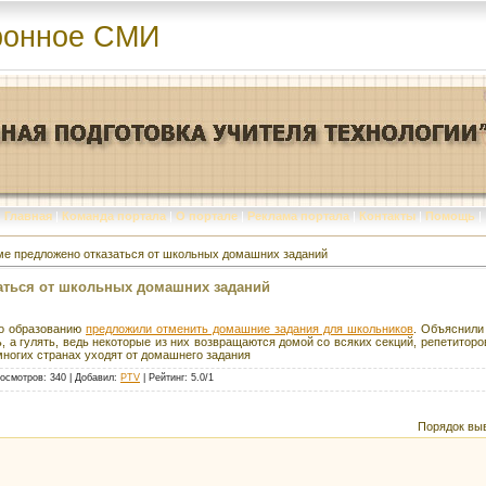
ронное СМИ
Главная
|
Команда портала
|
О портале
|
Реклама портала
|
Контакты
|
Помощь
|
ме предложено отказаться от школьных домашних заданий
аться от школьных домашних заданий
по образованию
предложили отменить домашние задания для школьников
. Объяснили
 а гулять, ведь некоторые из них возвращаются домой со всяких секций, репетиторо
многих странах уходят от домашнего задания
осмотров
: 340 |
Добавил
:
PTV
|
Рейтинг
:
5.0
/
1
Порядок вы