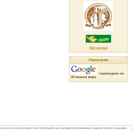
Все друзья
Переводчик
-
переводчик на
30 языков мира
ла и со ссылкой на авторов статей, публикаций и иных материалов опубликованных на данном портале (с указанием