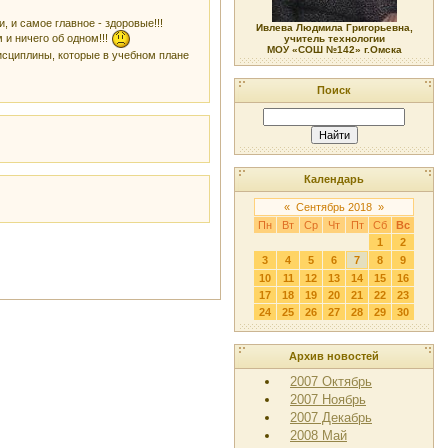
, и самое главное - здоровые!!!
Ивлева Людмила Григорьевна,
 и ничего об одном!!!
учитель технологии
МОУ «СОШ №142» г.Омска
дисциплины, которые в учебном плане
Поиск
Календарь
«
Сентябрь 2018
»
Пн
Вт
Ср
Чт
Пт
Сб
Вс
1
2
3
4
5
6
7
8
9
10
11
12
13
14
15
16
17
18
19
20
21
22
23
24
25
26
27
28
29
30
Архив новостей
2007 Октябрь
2007 Ноябрь
2007 Декабрь
2008 Май