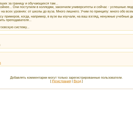
вших за границу и обучающихся там...
ойнее... Они поступили в колледжи, закончили университеты и сейчас - успешные люди
на всех уровнях: от школы до вуза. Много лишнего. Учим по принципу: много обо всем
ссу примеров, когда, например, в вузе вы изучали, на ваш взгляд, ненужные учебные 
ить преподавателя...
узовскую систему...
й
к
Добавлять комментарии могут только зарегистрированные пользователи.
[
Регистрация
|
Вход
]