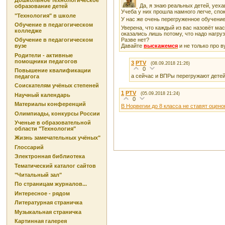
Дошкольное технологическое
Да, я знаю реальных детей, уеха
образование детей
Учеба у них прошла намного легче, спок
"Технология" в школе
У нас же очень перегруженное обучение 
Обучение в педагогическом
Уверена, что каждый из вас назовёт ма
колледже
оказались лишь потому, что надо нагруз
Разве нет?
Обучение в педагогическом
Давайте
выскажемся
и не только про в
вузе
Родители - активные
помощники педагогов
3
PTV
(08.09.2018 21:26)
0
Повышение квалификации
а сейчас и ВПРы перегружают дете
педагога
Соискателям учёных степеней
1
PTV
(05.09.2018 21:24)
Научный календарь
0
Материалы конференций
В Норвегии до 8 класса не ставят оцено
Олимпиады, конкурсы России
Ученые в образовательной
области "Технология"
Жизнь замечательных учёных"
Глоссарий
Электронная библиотека
Тематический каталог сайтов
"Читальный зал"
По страницам журналов...
Интересное - рядом
Литературная страничка
Музыкальная страничка
Картинная галерея