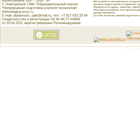
Валентиновна 2007 - 2026 , 6+
Автор проекта заинтересован в сотрудн
© Электронное СМИ "Образовательный портал
рекламы предоставляется надёжным и д
обращаться по адресу: ataulovaov_uipk@m
"Непрерывная подготовка учителя технологии"
Некоторые материалы (методические реко
//tehnologiya.ucoz.ru
распространяемые.
E-mail: ataulovaov_uipk@mail.ru, тел.: +7 917 633 33 94
Если Вы являетесь правообладателем как
Свидетельство о регистрации Эл № ФС77-44690
от 20.04.2011 зарегистрировано Роскомнадзором
This featu