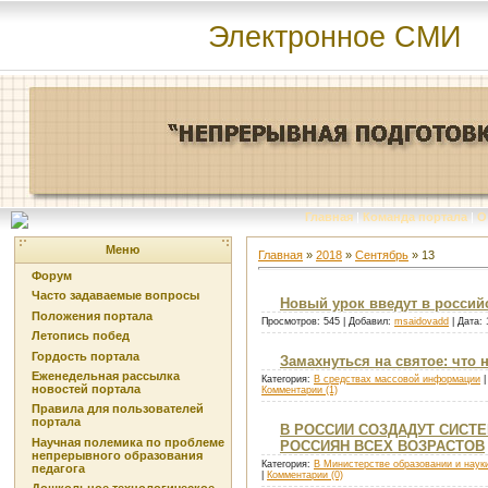
Электронное СМИ
Главная
|
Команда портала
|
О
Меню
Главная
»
2018
»
Сентябрь
»
13
Форум
Часто задаваемые вопросы
Новый урок введут в россий
Положения портала
Просмотров: 545 | Добавил:
msaidovadd
| Дата:
Летопись побед
Гордость портала
Замахнуться на святое: что 
Еженедельная рассылка
Категория:
В средствах массовой информации
|
новостей портала
Комментарии (1)
Правила для пользователей
портала
В РОССИИ СОЗДАДУТ СИСТ
Научная полемика по проблеме
РОССИЯН ВСЕХ ВОЗРАСТОВ
непрерывного образования
Категория:
В Министерстве образовании и наук
педагога
|
Комментарии (0)