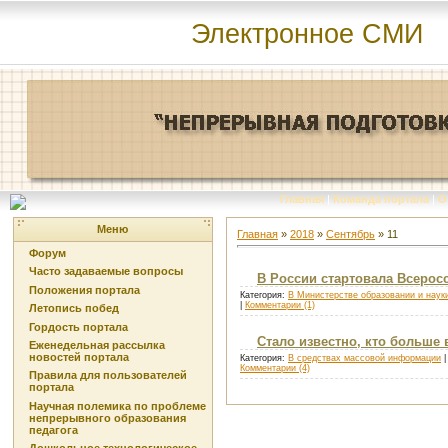
Электронное СМИ
Главная
|
Команда портала
|
О
Меню
Главная
»
2018
»
Сентябрь
»
11
Форум
Часто задаваемые вопросы
В России стартовала Всеро
Положения портала
Категория:
В Министерстве образовании и наук
|
Комментарии (1)
Летопись побед
Гордость портала
Стало известно, кто больше 
Еженедельная рассылка
новостей портала
Категория:
В средствах массовой информации
|
Комментарии (4)
Правила для пользователей
портала
Научная полемика по проблеме
непрерывного образования
педагога