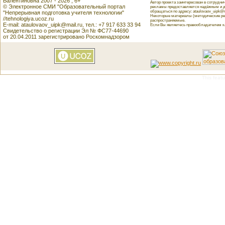
Валентиновна 2007 - 2026 , 6+
Автор проекта заинтересован в сотрудн
© Электронное СМИ "Образовательный портал
рекламы предоставляется надёжным и д
обращаться по адресу: ataulovaov_uipk@m
"Непрерывная подготовка учителя технологии"
Некоторые материалы (методические реко
//tehnologiya.ucoz.ru
распространяемые.
E-mail: ataulovaov_uipk@mail.ru, тел.: +7 917 633 33 94
Если Вы являетесь правообладателем как
Свидетельство о регистрации Эл № ФС77-44690
от 20.04.2011 зарегистрировано Роскомнадзором
This featu