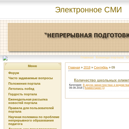
Электронное СМИ
Главная
|
Команда портала
|
О
Меню
Главная
»
2018
»
Сентябрь
»
09
Форум
Часто задаваемые вопросы
Количество школьных олимп
Положения портала
Категория:
В других министерствах и ведомств
09.09.2018
|
Комментарии (1)
Летопись побед
Гордость портала
Еженедельная рассылка
новостей портала
Правила для пользователей
портала
Научная полемика по проблеме
непрерывного образования
педагога