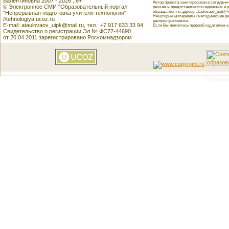
Валентиновна 2007 - 2026 , 6+
Автор проекта заинтересован в сотрудн
© Электронное СМИ "Образовательный портал
рекламы предоставляется надёжным и д
обращаться по адресу: ataulovaov_uipk@m
"Непрерывная подготовка учителя технологии"
Некоторые материалы (методические реко
//tehnologiya.ucoz.ru
распространяемые.
E-mail: ataulovaov_uipk@mail.ru, тел.: +7 917 633 33 94
Если Вы являетесь правообладателем как
Свидетельство о регистрации Эл № ФС77-44690
от 20.04.2011 зарегистрировано Роскомнадзором
This featu