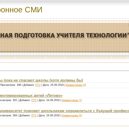
ронное СМИ
Главная
|
Команда портала
|
О портале
|
Реклама портала
|
Контакты
|
Помощь
|
ы пока не спасают школы (хотя должны бы)
 Просмотров: 348 | Добавил:
PTV
| Дата:
24.09.2018
|
Комментарии (4)
 мотивированных детей «Летово»
осмотров: 302 | Добавил:
PTV
| Дата:
24.09.2018
|
Комментарии (1)
 университет поможет школьникам определиться с будущей профес
осмотров: 284 | Добавил:
PTV
| Дата:
24.09.2018
|
Комментарии (0)