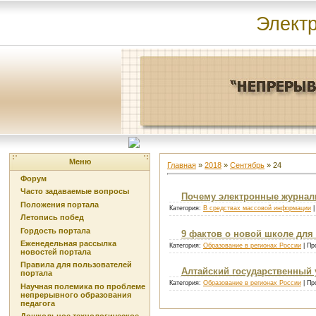
Элект
Меню
Главная
»
2018
»
Сентябрь
»
24
Форум
Часто задаваемые вопросы
Почему электронные журнал
Положения портала
Категория:
В средствах массовой информации
|
Летопись побед
Гордость портала
9 фактов о новой школе для
Еженедельная рассылка
Категория:
Образование в регионах России
| Пр
новостей портала
Правила для пользователей
Алтайский государственный
портала
Категория:
Образование в регионах России
| Пр
Научная полемика по проблеме
непрерывного образования
педагога