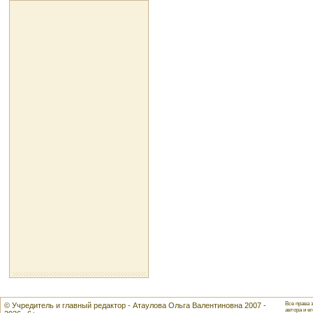
Все права 
© Учредитель и главный редактор - Атаулова Ольга Валентиновна 2007 -
автора и ег