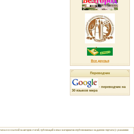
Все друзья
Переводчик
-
переводчик на
30 языков мира
ла и со ссылкой на авторов статей, публикаций и иных материалов опубликованных на данном портале (с указанием