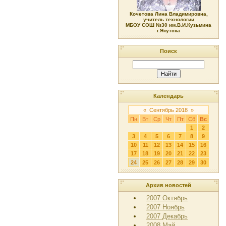
Кочетова Лина Владимировна,
учитель технологии
МБОУ СОШ №30 им.В.И.Кузьмина
г.Якутска
Поиск
Календарь
«
Сентябрь 2018
»
Пн
Вт
Ср
Чт
Пт
Сб
Вс
1
2
3
4
5
6
7
8
9
10
11
12
13
14
15
16
17
18
19
20
21
22
23
24
25
26
27
28
29
30
Архив новостей
2007 Октябрь
2007 Ноябрь
2007 Декабрь
2008 Май