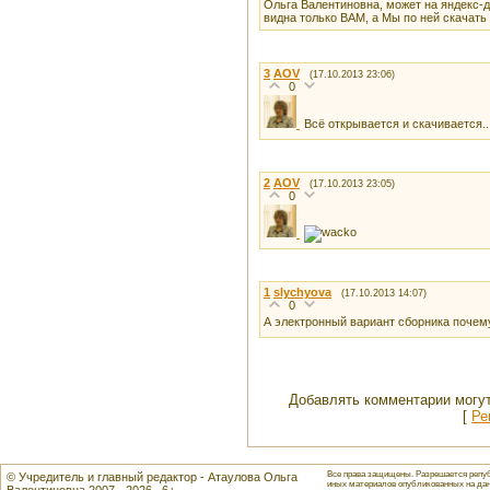
Ольга Валентиновна, может на яндекс-
видна только ВАМ, а Мы по ней скачать
3
AOV
(17.10.2013 23:06)
0
Всё открывается и скачивается..
2
AOV
(17.10.2013 23:05)
0
1
slychyova
(17.10.2013 14:07)
0
А электронный вариант сборника почему
Добавлять комментарии могут
[
Ре
Все права защищены. Разрешается репуб
© Учредитель и главный редактор - Атаулова Ольга
иных материалов опубликованных на данн