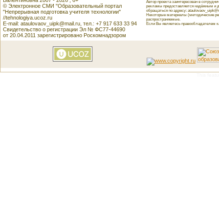
Валентиновна 2007 - 2026 , 6+
Автор проекта заинтересован в сотрудн
© Электронное СМИ "Образовательный портал
рекламы предоставляется надёжным и д
обращаться по адресу: ataulovaov_uipk@m
"Непрерывная подготовка учителя технологии"
Некоторые материалы (методические реко
//tehnologiya.ucoz.ru
распространяемые.
E-mail: ataulovaov_uipk@mail.ru, тел.: +7 917 633 33 94
Если Вы являетесь правообладателем как
Свидетельство о регистрации Эл № ФС77-44690
от 20.04.2011 зарегистрировано Роскомнадзором
This featu