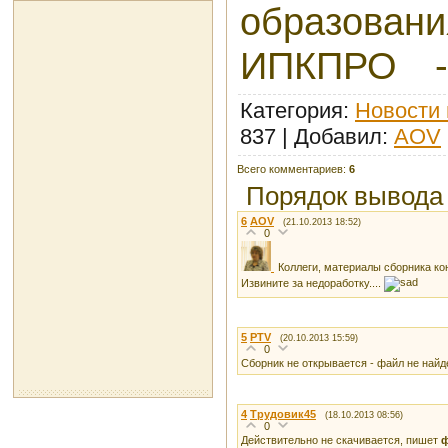
образовани
ИПКПРО - 
Категория
:
Новости 
837 |
Добавил
:
AOV
Всего комментариев
:
6
Порядок вывода
6
AOV
(21.10.2013 18:52)
0
Коллеги, материалы сборника к
Извините за недоработку....
5
PTV
(20.10.2013 15:59)
0
Сборник не открывается - файл не найд
4
Трудовик45
(18.10.2013 08:56)
0
Действительно не скачивается, пишет
ф