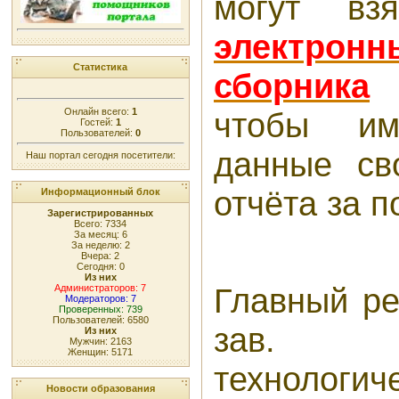
могут вз
электро
Статистика
сборника
к
чтобы им
Онлайн всего:
1
Гостей:
1
Пользователей:
0
данные св
Наш портал сегодня посетители:
отчёта за п
Информационный блок
Зарегистрированных
Всего: 7334
За месяц: 6
За неделю: 2
Вчера: 2
Сегодня: 0
Из них
Главный ре
Администраторов: 7
Модераторов: 7
Проверенных: 739
Пользователей: 6580
зав. 
Из них
Мужчин: 2163
Женщин: 5171
технологич
Новости образования