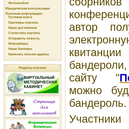
сборнико
Фотоальбом
Юридическая консультация
конфере
Полезная информация
Гостевая книга
Партнёры портала
автор по
Наши достижения
Статистика портала
электронн
Отправить новость
Информеры
квитанц
Наши баннеры
Написать письмо админу
бандероли,
Разделы портала
сайту "
П
можно буд
бандероль.
Участник