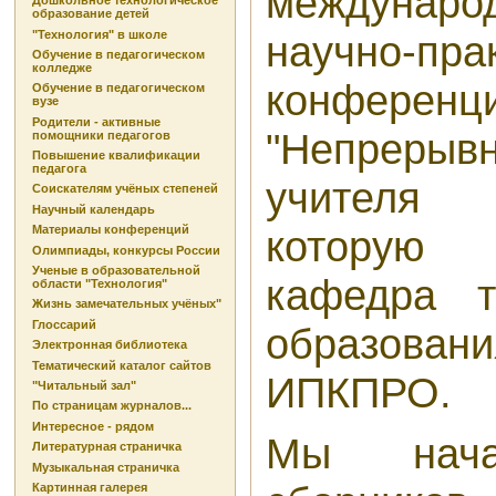
междунар
Дошкольное технологическое
образование детей
"Технология" в школе
научно-пра
Обучение в педагогическом
колледже
конференц
Обучение в педагогическом
вузе
Родители - активные
"Непрерывн
помощники педагогов
Повышение квалификации
педагога
учителя 
Соискателям учёных степеней
Научный календарь
Материалы конференций
которую
Олимпиады, конкурсы России
Ученые в образовательной
кафедра те
области "Технология"
Жизнь замечательных учёных"
Глоссарий
образовани
Электронная библиотека
Тематический каталог сайтов
ИПКПРО.
"Читальный зал"
По страницам журналов...
Интересное - рядом
Мы нача
Литературная страничка
Музыкальная страничка
Картинная галерея