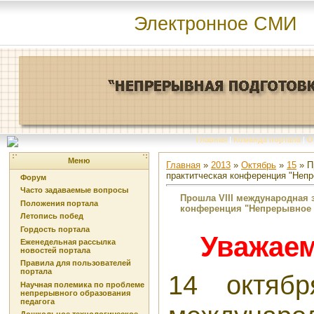
Электронное СМИ
Главная
|
Команда портала
|
О
Меню
Главная
»
2013
»
Октябрь
»
15
» П
практитческая конференция "Непр
Форум
Часто задаваемые вопросы
Прошла VIII международная 
Положения портала
конференция "Непрерывное 
Летопись побед
Гордость портала
Уважаем
Еженедельная рассылка
новостей портала
Правила для пользователей
портала
14 октябр
Научная полемика по проблеме
непрерывного образования
педагога