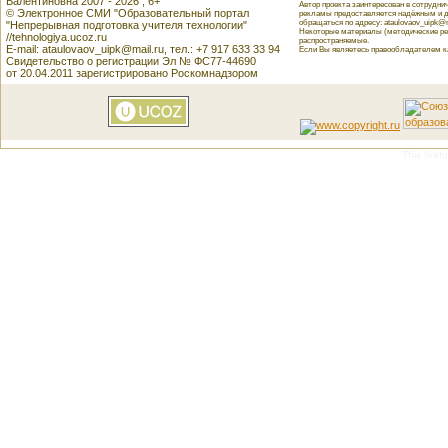
Валентиновна 2007 - 2026 , 6+
Автор проекта заинтересован в сотрудн
© Электронное СМИ "Образовательный портал
рекламы предоставляется надёжным и д
обращаться по адресу: ataulovaov_uipk@m
"Непрерывная подготовка учителя технологии"
Некоторые материалы (методические реко
//tehnologiya.ucoz.ru
распространяемые.
E-mail: ataulovaov_uipk@mail.ru, тел.: +7 917 633 33 94
Если Вы являетесь правообладателем как
Свидетельство о регистрации Эл № ФС77-44690
от 20.04.2011 зарегистрировано Роскомнадзором
This featu