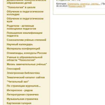
Дошкольное технологическое
образование детей
Категория:
Олимпиады, конкурсы, смотры...
| Пр
30.10.2013
|
Комментарии (0)
"Технология" в школе
Обучение в педагогическом
колледже
Обучение в педагогическом
вузе
Родители - активные
помощники педагогов
Повышение квалификации
педагога
Соискателям учёных степеней
Научный календарь
Материалы конференций
Олимпиады, конкурсы России
Ученые в образовательной
области "Технология"
Жизнь замечательных учёных"
Глоссарий
Электронная библиотека
Тематический каталог сайтов
"Читальный зал"
По страницам журналов...
Интересное - рядом
Литературная страничка
Музыкальная страничка
Картинная галерея