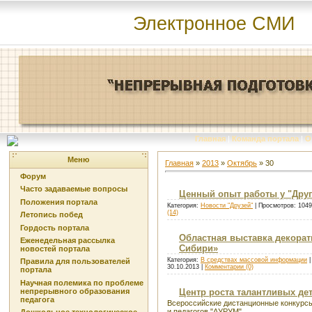
Электронное СМИ
Главная
|
Команда портала
|
О
Меню
Главная
»
2013
»
Октябрь
»
30
Форум
Часто задаваемые вопросы
Ценный опыт работы у "Друг
Положения портала
Категория:
Новости "Друзей"
| Просмотров: 1049
(14)
Летопись побед
Гордость портала
Областная выставка декорат
Еженедельная рассылка
Сибири»
новостей портала
Категория:
В средствах массовой информации
|
Правила для пользователей
30.10.2013
|
Комментарии (0)
портала
Научная полемика по проблеме
непрерывного образования
Центр роста талантливых дет
педагога
Всероссийские дистанционные конкурсы
и педагогов "АУРУМ"