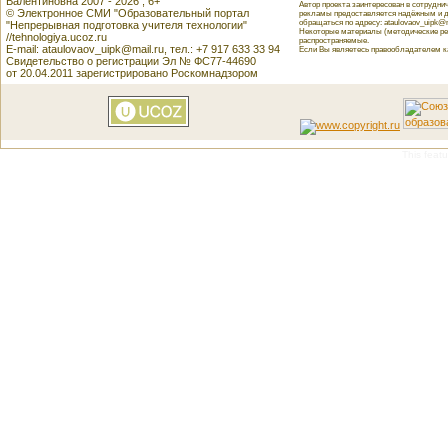
Валентиновна 2007 - 2026 , 6+
Автор проекта заинтересован в сотрудн
© Электронное СМИ "Образовательный портал
рекламы предоставляется надёжным и д
обращаться по адресу: ataulovaov_uipk@m
"Непрерывная подготовка учителя технологии"
Некоторые материалы (методические реко
//tehnologiya.ucoz.ru
распространяемые.
E-mail: ataulovaov_uipk@mail.ru, тел.: +7 917 633 33 94
Если Вы являетесь правообладателем как
Свидетельство о регистрации Эл № ФС77-44690
от 20.04.2011 зарегистрировано Роскомнадзором
This featu