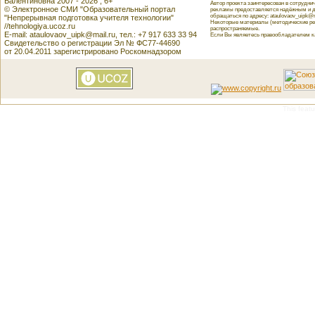
Валентиновна 2007 - 2026 , 6+
Автор проекта заинтересован в сотрудн
© Электронное СМИ "Образовательный портал
рекламы предоставляется надёжным и д
обращаться по адресу: ataulovaov_uipk@m
"Непрерывная подготовка учителя технологии"
Некоторые материалы (методические реко
//tehnologiya.ucoz.ru
распространяемые.
E-mail: ataulovaov_uipk@mail.ru, тел.: +7 917 633 33 94
Если Вы являетесь правообладателем как
Свидетельство о регистрации Эл № ФС77-44690
от 20.04.2011 зарегистрировано Роскомнадзором
This featu