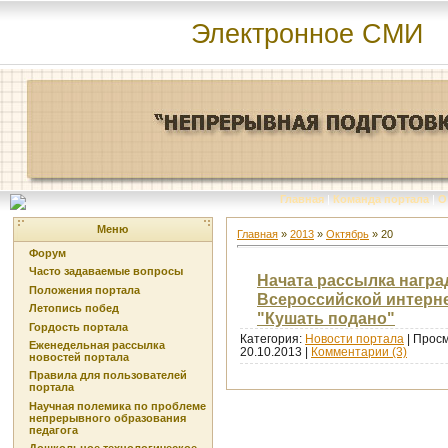
Электронное СМИ
Главная
|
Команда портала
|
О
Меню
Главная
»
2013
»
Октябрь
»
20
Форум
Часто задаваемые вопросы
Начата рассылка награ
Положения портала
Всероссийской интерн
Летопись побед
"Кушать подано"
Гордость портала
Категория:
Новости портала
| Просм
Еженедельная рассылка
20.10.2013
|
Комментарии (3)
новостей портала
Правила для пользователей
портала
Научная полемика по проблеме
непрерывного образования
педагога