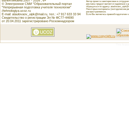
Валентиновна 2007 - 2026 , 6+
Автор проекта заинтересован в сотрудн
© Электронное СМИ "Образовательный портал
рекламы предоставляется надёжным и д
обращаться по адресу: ataulovaov_uipk@m
"Непрерывная подготовка учителя технологии"
Некоторые материалы (методические реко
//tehnologiya.ucoz.ru
распространяемые.
E-mail: ataulovaov_uipk@mail.ru, тел.: +7 917 633 33 94
Если Вы являетесь правообладателем как
Свидетельство о регистрации Эл № ФС77-44690
от 20.04.2011 зарегистрировано Роскомнадзором
This featu