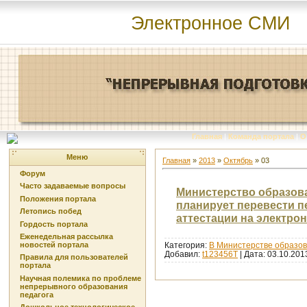
Электронное СМИ
Главная
|
Команда портала
|
О
Меню
Главная
»
2013
»
Октябрь
»
03
Форум
Часто задаваемые вопросы
Министерство образова
Положения портала
планирует перевести 
Летопись побед
аттестации на электро
Гордость портала
Еженедельная рассылка
новостей портала
Категория:
В Министерстве образов
Добавил:
t123456T
| Дата:
03.10.201
Правила для пользователей
портала
Научная полемика по проблеме
непрерывного образования
педагога