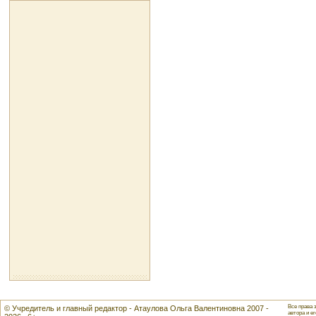
Все права 
© Учредитель и главный редактор - Атаулова Ольга Валентиновна 2007 -
автора и ег