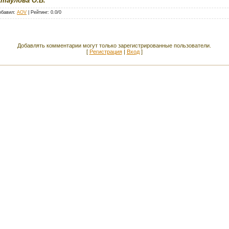
Атаулова О.В.
обавил
:
AOV
|
Рейтинг
:
0.0
/
0
Добавлять комментарии могут только зарегистрированные пользователи.
[
Регистрация
|
Вход
]