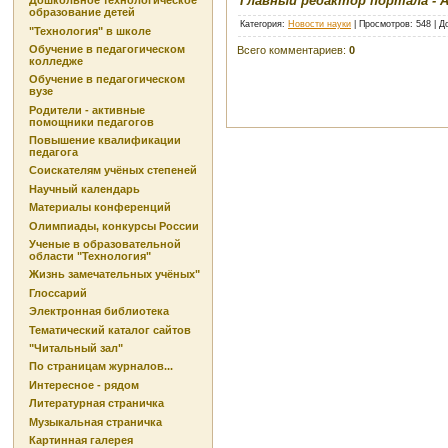
Главный редактор портала - 
Дошкольное технологическое
образование детей
Категория
:
Новости науки
|
Просмотров
: 548 |
Д
"Технология" в школе
Обучение в педагогическом
Всего комментариев
:
0
колледже
Обучение в педагогическом
вузе
Родители - активные
помощники педагогов
Повышение квалификации
педагога
Соискателям учёных степеней
Научный календарь
Материалы конференций
Олимпиады, конкурсы России
Ученые в образовательной
области "Технология"
Жизнь замечательных учёных"
Глоссарий
Электронная библиотека
Тематический каталог сайтов
"Читальный зал"
По страницам журналов...
Интересное - рядом
Литературная страничка
Музыкальная страничка
Картинная галерея