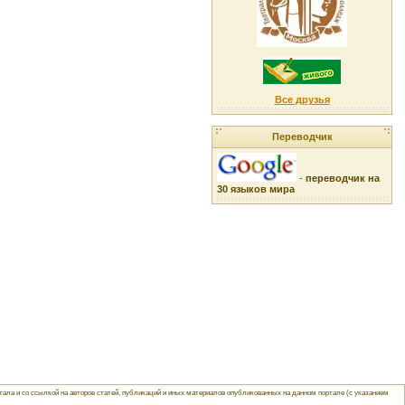
Все друзья
Переводчик
-
переводчик на
30 языков мира
ла и со ссылкой на авторов статей, публикаций и иных материалов опубликованных на данном портале (с указанием