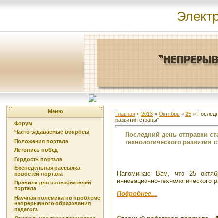
Элект
Меню
Главная
»
2013
»
Октябрь
»
25
» Последн
развития страны"
Форум
Часто задаваемые вопросы
Последний день отправки ст
технологического развития 
Положения портала
Летопись побед
Гордость портала
Еженедельная рассылка
Напоминаю Вам, что 25 октяб
новостей портала
инновационно-технологического р
Правила для пользователей
портала
Подробнее...
Научная полемика по проблеме
непрерывного образования
педагога