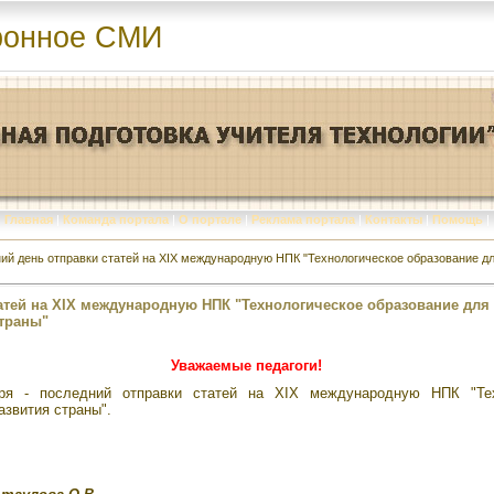
ронное СМИ
Главная
|
Команда портала
|
О портале
|
Реклама портала
|
Контакты
|
Помощь
|
ий день отправки статей на XIX международную НПК "Технологическое образование д
атей на XIX международную НПК "Технологическое образование для
страны"
Уважаемые педагоги!
ря - последний отправки статей на XIX международную НПК "Тех
азвития страны".