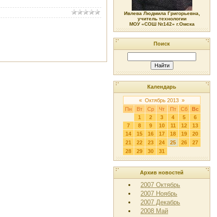
Ивлева Людмила Григорьевна,
учитель технологии
МОУ «СОШ №142» г.Омска
Поиск
Календарь
«
Октябрь 2013
»
Пн
Вт
Ср
Чт
Пт
Сб
Вс
1
2
3
4
5
6
7
8
9
10
11
12
13
14
15
16
17
18
19
20
21
22
23
24
25
26
27
28
29
30
31
Архив новостей
2007 Октябрь
2007 Ноябрь
2007 Декабрь
2008 Май