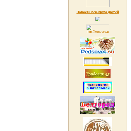
Новости веб-круга друзей