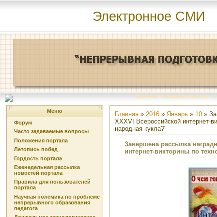
Электронное СМИ
Главная
|
Команда портала
|
О
Меню
Главная
»
2016
»
Январь
»
10
» За
XXXVI Всероссийской интернет-ви
Форум
народная кукла?"
Часто задаваемые вопросы
Положения портала
Завершена рассылка наград
Летопись побед
интернет-викторины по техн
Гордость портала
Еженедельная рассылка
новостей портала
Правила для пользователей
портала
Научная полемика по проблеме
непрерывного образования
педагога