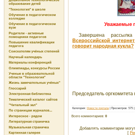
Дошкольное технологическое
образование детей
"Технология" в школе
Обучение в педагогическом
колледже
Уважаемые п
Обучение в педагогическом
вузе
Родители - активные
Завершена рассылка
помощники педагогов
Всероссийской интернет
Повышение квалификации
говорит народная кукла?
педагога
Соискателям учёных степеней
Научный календарь
Материалы конференций
Олимпиады, конкурсы России
Ученые в образовательной
области "Технология"
Жизнь замечательных учёных"
Глоссарий
Председатель оргкомитета п
Электронная библиотека
Тематический каталог сайтов
"Читальный зал"
Категория
:
Новости портала
|
Просмотров
: 575 
По страницам журналов...
Всего комментариев
:
0
Интересное - рядом
Литературная страничка
Музыкальная страничка
Добавлять комментарии могут
[
Ре
Картинная галерея