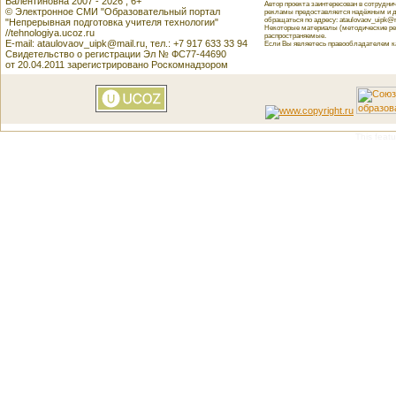
Валентиновна 2007 - 2026 , 6+
Автор проекта заинтересован в сотрудн
© Электронное СМИ "Образовательный портал
рекламы предоставляется надёжным и д
обращаться по адресу: ataulovaov_uipk@m
"Непрерывная подготовка учителя технологии"
Некоторые материалы (методические реко
//tehnologiya.ucoz.ru
распространяемые.
E-mail: ataulovaov_uipk@mail.ru, тел.: +7 917 633 33 94
Если Вы являетесь правообладателем как
Свидетельство о регистрации Эл № ФС77-44690
от 20.04.2011 зарегистрировано Роскомнадзором
This featu