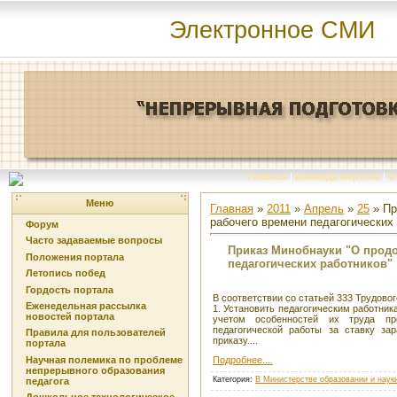
Электронное СМИ
Главная
|
Команда портала
|
О
Меню
Главная
»
2011
»
Апрель
»
25
» Пр
рабочего времени педагогических
Форум
Часто задаваемые вопросы
Приказ Минобнауки "О прод
Положения портала
педагогических работников"
Летопись побед
Гордость портала
В соответствии со статьей 333 Трудовог
Еженедельная рассылка
1. Установить педагогическим работник
новостей портала
учетом особенностей их труда пр
педагогической работы за ставку за
Правила для пользователей
приказу....
портала
Научная полемика по проблеме
Подробнее....
непрерывного образования
Категория
:
В Министерстве образовании и наук
педагога