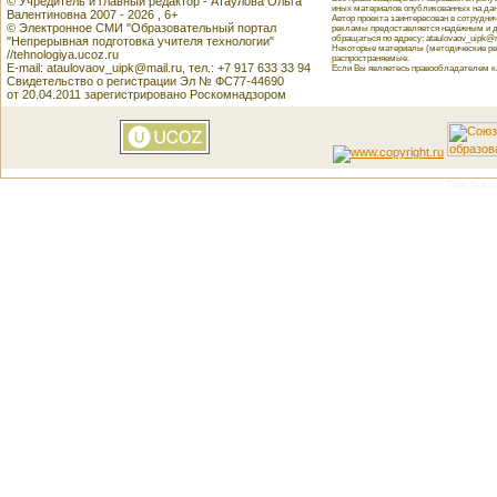
© Учредитель и главный редактор - Атаулова Ольга
иных материалов опубликованных на данн
Валентиновна 2007 - 2026 , 6+
Автор проекта заинтересован в сотрудн
© Электронное СМИ "Образовательный портал
рекламы предоставляется надёжным и д
обращаться по адресу: ataulovaov_uipk@m
"Непрерывная подготовка учителя технологии"
Некоторые материалы (методические реко
//tehnologiya.ucoz.ru
распространяемые.
E-mail: ataulovaov_uipk@mail.ru, тел.: +7 917 633 33 94
Если Вы являетесь правообладателем как
Свидетельство о регистрации Эл № ФС77-44690
от 20.04.2011 зарегистрировано Роскомнадзором
This featu