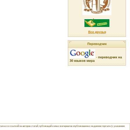
Все друзья
Переводчик
-
переводчик на
30 языков мира
ла и со ссылкой на авторов статей, публикаций и иных материалов опубликованных на данном портале (с указанием