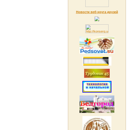
Новости веб-круга друзей