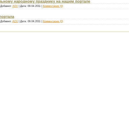
льному народному празднику на нашем портале
| Добавил:
AOV
| Дата:
09.04.2011
|
Комментарии (0)
портала
| Добавил:
AOV
| Дата:
09.04.2011
|
Комментарии (0)