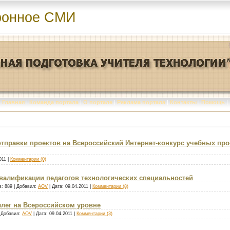
ронное СМИ
Главная
|
Команда портала
|
О портале
|
Реклама портала
|
Контакты
|
Помощь
|
 отправки проектов на Всероссийский Интернет-конкурс учебных пр
011
|
Комментарии (0)
валификации педагогов технологических специальностей
: 889 | Добавил:
AOV
| Дата:
09.04.2011
|
Комментарии (8)
лег на Всероссийском уровне
| Добавил:
AOV
| Дата:
09.04.2011
|
Комментарии (3)