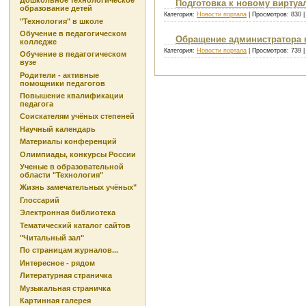
Дошкольное технологическое
Подготовка к новому виртуа
образование детей
Категория:
Новости портала
| Просмотров: 830 
"Технология" в школе
Обучение в педагогическом
Обращение администратора 
колледже
Категория:
Новости портала
| Просмотров: 739 
Обучение в педагогическом
вузе
Родители - активные
помощники педагогов
Повышение квалификации
педагога
Соискателям учёных степеней
Научный календарь
Материалы конференций
Олимпиады, конкурсы России
Ученые в образовательной
области "Технология"
Жизнь замечательных учёных"
Глоссарий
Электронная библиотека
Тематический каталог сайтов
"Читальный зал"
По страницам журналов...
Интересное - рядом
Литературная страничка
Музыкальная страничка
Картинная галерея