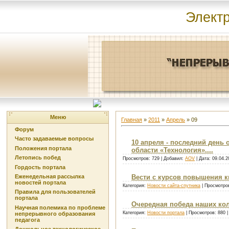
Элект
Меню
Главная
»
2011
»
Апрель
»
09
Форум
Часто задаваемые вопросы
10 апреля - последний день
Положения портала
области «Технология»....
Летопись побед
Просмотров: 729 | Добавил:
AOV
| Дата:
09.04.2
Гордость портала
Еженедельная рассылка
Вести с курсов повышения к
новостей портала
Категория:
Новости сайта-спутника
| Просмотров
Правила для пользователей
портала
Очередная победа наших кол
Научная полемика по проблеме
Категория:
Новости портала
| Просмотров: 880 
непрерывного образования
педагога