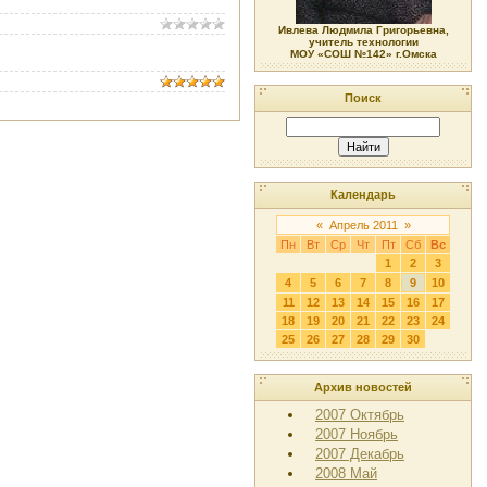
Ивлева Людмила Григорьевна,
учитель технологии
МОУ «СОШ №142» г.Омска
Поиск
Календарь
«
Апрель 2011
»
Пн
Вт
Ср
Чт
Пт
Сб
Вс
1
2
3
4
5
6
7
8
9
10
11
12
13
14
15
16
17
18
19
20
21
22
23
24
25
26
27
28
29
30
Архив новостей
2007 Октябрь
2007 Ноябрь
2007 Декабрь
2008 Май