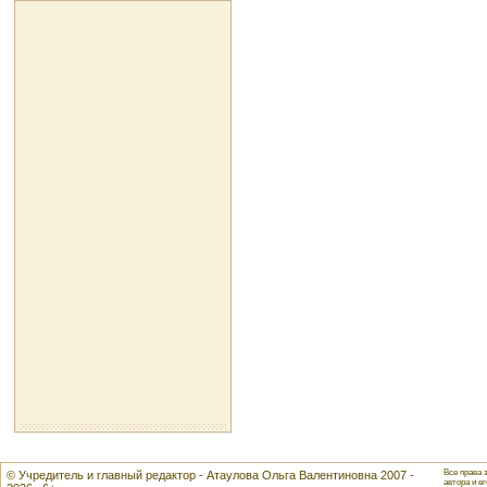
Все права 
© Учредитель и главный редактор - Атаулова Ольга Валентиновна 2007 -
автора и ег